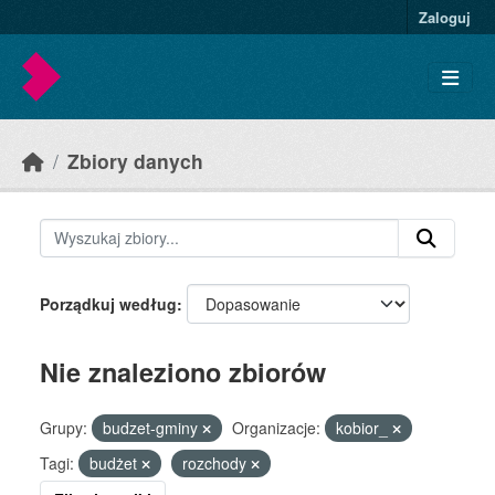
Skip to main content
Zaloguj
Zbiory danych
Porządkuj według
Nie znaleziono zbiorów
Grupy:
budzet-gminy
Organizacje:
kobior_
Tagi:
budżet
rozchody