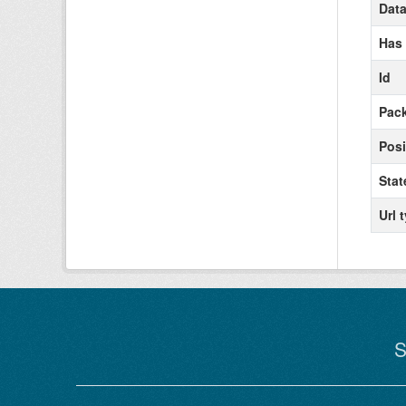
Data
Has
Id
Pack
Posi
Stat
Url 
S