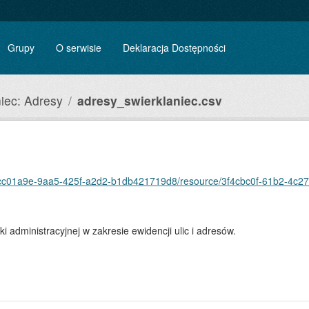
Grupy
O serwisie
Deklaracja Dostępności
iec: Adresy
adresy_swierklaniec.csv
4cc01a9e-9aa5-425f-a2d2-b1db421719d8/resource/3f4cbc0f-61b2-4c27-ac
 administracyjnej w zakresie ewidencji ulic i adresów.