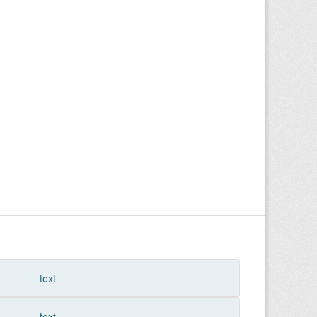
text
text