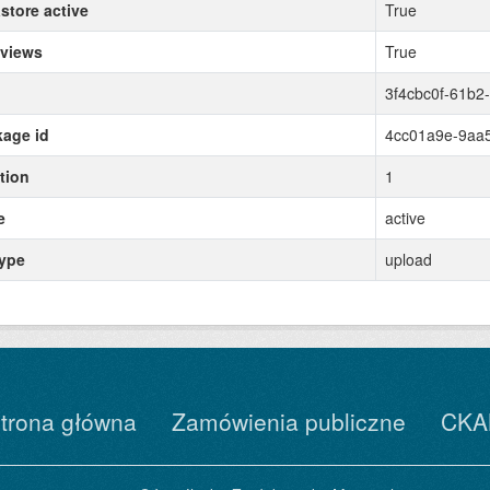
store active
True
 views
True
3f4cbc0f-61b2
age id
4cc01a9e-9aa
tion
1
e
active
type
upload
trona główna
Zamówienia publiczne
CKA