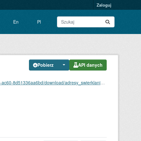
Zaloguj
En
Pl
Pobierz
API danych
60-8d51336aa6bd/download/adresy_swierklaniec.csv