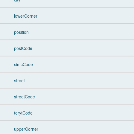
lowerCorner
position
postCode
simcCode
street
streetCode
terytCode
.
upperCorner