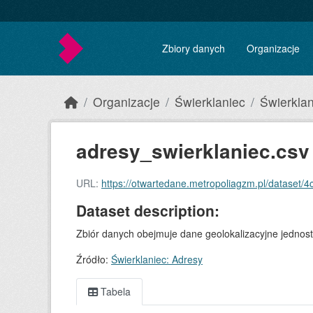
Skip to main content
Zbiory danych
Organizacje
Organizacje
Świerklaniec
Świerklan
adresy_swierklaniec.csv
URL:
https://otwartedane.metropoliagzm.pl/dataset/
Dataset description:
Zbiór danych obejmuje dane geolokalizacyjne jednostki
Źródło:
Świerklaniec: Adresy
Tabela