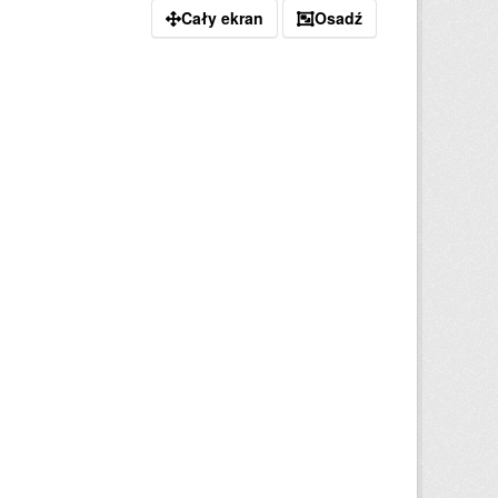
Cały ekran
Osadź