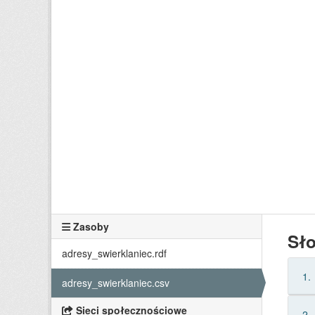
Zasoby
Sł
adresy_swierklaniec.rdf
1.
adresy_swierklaniec.csv
Sieci społecznościowe
2.