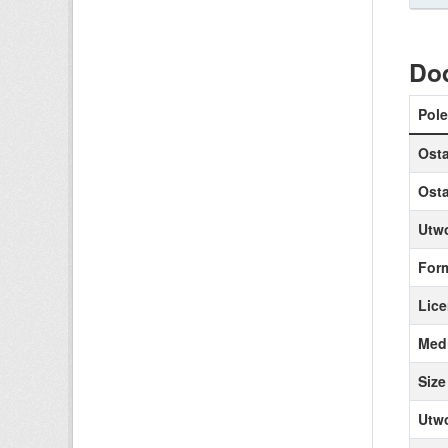
Do
Pole
Osta
Osta
Utw
For
Lice
Medi
Size
Utw