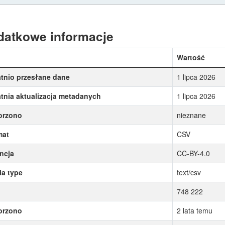
datkowe informacje
Wartość
tnio przesłane dane
1 lipca 2026
tnia aktualizacja metadanych
1 lipca 2026
orzono
nieznane
mat
CSV
ncja
CC-BY-4.0
a type
text/csv
748 222
orzono
2 lata temu