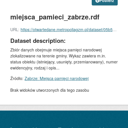
Pobierz
miejsca_pamieci_zabrze.rdf
URL:
https://otwartedane.metropoliagzm.pl/dataset/05b50649-787e-4c03-86f6-c9b98828421c/resource/e18ab8e9-5ceb-4694-8080-1c4a6f3d6ab9/download/miejsca_pamieci_zabrze.rdf
Dataset description:
Zbiór danych obejmuje miejsca pamięci narodowej
zlokalizowane na terenie gminy. Wykaz zawiera m.in.
status obiektu (istniejący, usunięty, przemianowany), numer
ewidencyjny, rodzaj i opis...
Źródło:
Zabrze: Miejsca pamięci narodowej
Brak widoków utworzonych dla tego zasobu