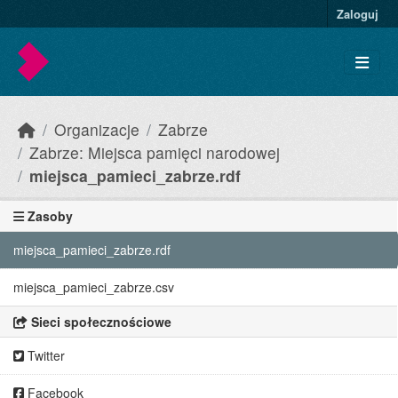
Skip to main content
Zaloguj
Organizacje
Zabrze
Zabrze: Miejsca pamięci narodowej
miejsca_pamieci_zabrze.rdf
Zasoby
miejsca_pamieci_zabrze.rdf
miejsca_pamieci_zabrze.csv
Sieci społecznościowe
Twitter
Facebook