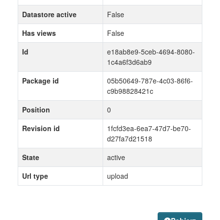
Datastore active
False
Has views
False
Id
e18ab8e9-5ceb-4694-8080-
1c4a6f3d6ab9
Package id
05b50649-787e-4c03-86f6-
c9b98828421c
Position
0
Revision id
1fcfd3ea-6ea7-47d7-be70-
d27fa7d21518
State
active
Url type
upload