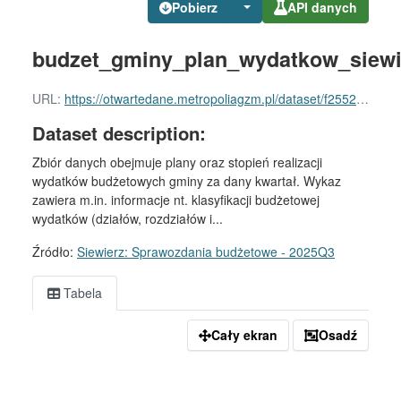
Pobierz
API danych
budzet_gminy_plan_wydatkow_siewi
URL:
https://otwartedane.metropoliagzm.pl/dataset/f2552cff-ce3c-4b02-9918-bb7e749e72f7/resource/00413e99-ee1b-428a-b550-35f75067ab35/download/budzet_gminy_plan_wydatkow_siewierz.csv
Dataset description:
Zbiór danych obejmuje plany oraz stopień realizacji
wydatków budżetowych gminy za dany kwartał. Wykaz
zawiera m.in. informacje nt. klasyfikacji budżetowej
wydatków (działów, rozdziałów i...
Źródło:
Siewierz: Sprawozdania budżetowe - 2025Q3
Tabela
Cały ekran
Osadź