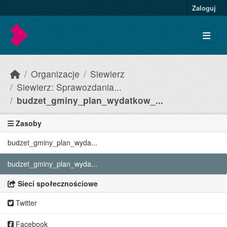
Skip to main content
Zaloguj
Organizacje
Siewierz
Siewierz: Sprawozdania...
budzet_gminy_plan_wydatkow_...
Zasoby
budzet_gminy_plan_wyda...
budzet_gminy_plan_wyda...
Sieci społecznościowe
Twitter
Facebook