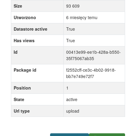
Size
93 609
Utworzono
6 miesięcy temu
Datastore active
True
Has views
True
Id
00413e99-ee1b-428a-b550-
35f75067ab35
Package id
f2552cff-ce3c-4b02-9918-
bb7e749e72f7
Position
1
State
active
Url type
upload