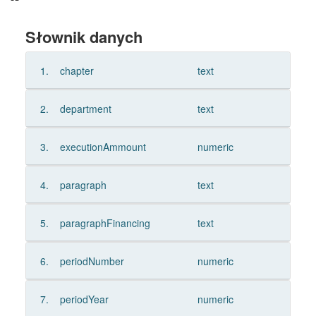
Słownik danych
1.
chapter
text
2.
department
text
3.
executionAmmount
numeric
4.
paragraph
text
5.
paragraphFinancing
text
6.
periodNumber
numeric
7.
periodYear
numeric