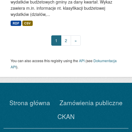
wydatków budżetowych gminy za dany kwartał. Wykaz
zawiera m.in. informacje nt. klasyfikacji budżetowej
wydatków (działów,...
RDF
CSV
1
2
»
You can also access this registry using the
API
(see
Dokumentacja
API
).
Strona główna
Zamówienia publiczne
CKAN