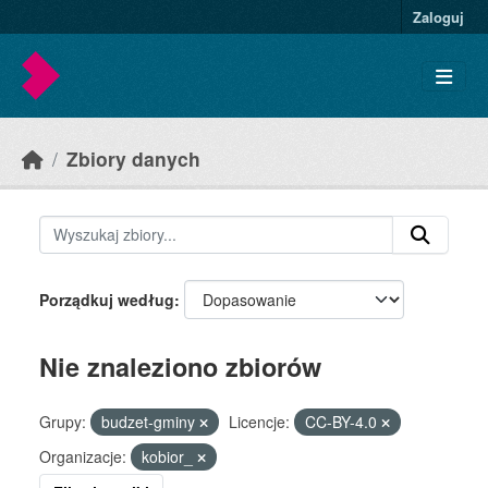
Skip to main content
Zaloguj
Zbiory danych
Porządkuj według
Nie znaleziono zbiorów
Grupy:
budzet-gminy
Licencje:
CC-BY-4.0
Organizacje:
kobior_