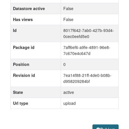
Datastore active
False
Has views
False
Id
8017f642-7ab0-427b-93d4-
0cec0eefd5e0
Package id
7aff6ef6-a9fe-4891-96e8-
7c670e4c647d
Position
0
Revision id
7ea14f88-21ff-4de0-b08b-
d958209284bf
State
active
Url type
upload