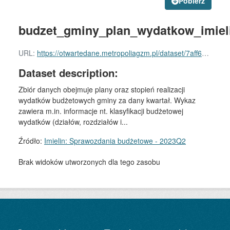
Pobierz
budzet_gminy_plan_wydatkow_imieli
URL:
https://otwartedane.metropoliagzm.pl/dataset/7aff6ef6-a9fe-4891-96e8-7c670e4c647d/resource/8017f642-7ab0-427b-93d4-0cec0eefd5e0/download/budzet_gminy_plan_wydatkow_imielin.rdf
Dataset description:
Zbiór danych obejmuje plany oraz stopień realizacji
wydatków budżetowych gminy za dany kwartał. Wykaz
zawiera m.in. informacje nt. klasyfikacji budżetowej
wydatków (działów, rozdziałów i...
Źródło:
Imielin: Sprawozdania budżetowe - 2023Q2
Brak widoków utworzonych dla tego zasobu