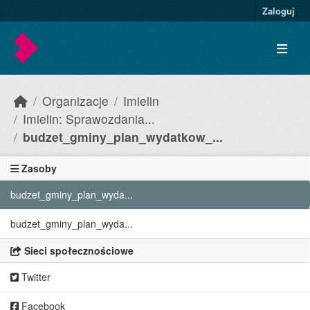
Skip to main content
Zaloguj
Organizacje
Imielin
Imielin: Sprawozdania...
budzet_gminy_plan_wydatkow_...
Zasoby
budzet_gminy_plan_wyda...
budzet_gminy_plan_wyda...
Sieci społecznościowe
Twitter
Facebook