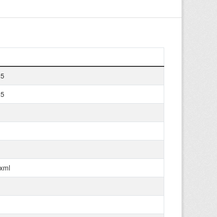
25
25
+xml