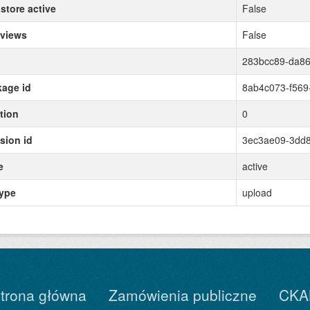
store active
False
 views
False
283bcc89-da86
age id
8ab4c073-f569
tion
0
sion id
3ec3ae09-3dd
e
active
type
upload
trona główna
Zamówienia publiczne
CKA