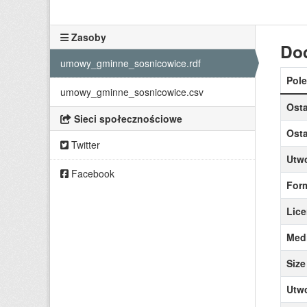
Zasoby
Do
umowy_gminne_sosnicowice.rdf
Pole
umowy_gminne_sosnicowice.csv
Osta
Sieci społecznościowe
Osta
Twitter
Utw
Facebook
For
Lice
Medi
Size
Utw