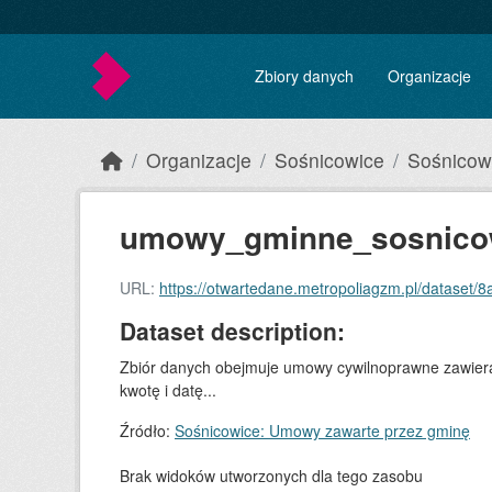
Skip to main content
Zbiory danych
Organizacje
Organizacje
Sośnicowice
Sośnicow
umowy_gminne_sosnicow
URL:
https://otwartedane.metropoliagzm.pl/dataset/8
Dataset description:
Zbiór danych obejmuje umowy cywilnoprawne zawieran
kwotę i datę...
Źródło:
Sośnicowice: Umowy zawarte przez gminę
Brak widoków utworzonych dla tego zasobu