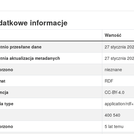
datkowe informacje
Wartość
tnio przesłane dane
27 stycznia 20
tnia aktualizacja metadanych
27 stycznia 20
orzono
nieznane
mat
RDF
ncja
CC-BY-4.0
a type
application/rdf
400 540
orzono
5 lat temu