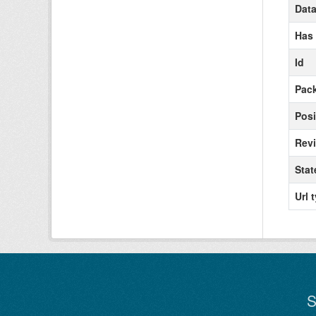
Data
Has
Id
Pack
Posi
Revi
Stat
Url 
S