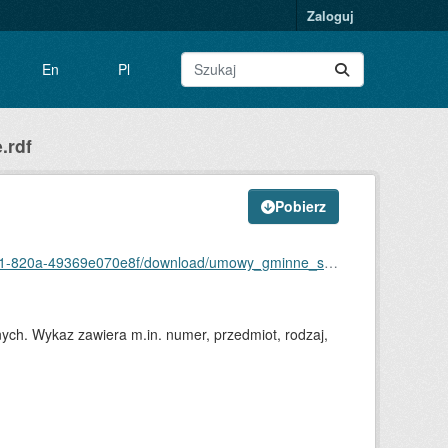
Zaloguj
En
Pl
.rdf
Pobierz
49369e070e8f/download/umowy_gminne_sosnicowice.rdf
ch. Wykaz zawiera m.in. numer, przedmiot, rodzaj,