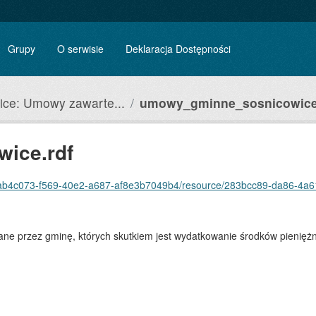
Grupy
O serwisie
Deklaracja Dostępności
ice: Umowy zawarte...
umowy_gminne_sosnicowice
ice.rdf
ab4c073-f569-40e2-a687-af8e3b7049b4/resource/283bcc89-da86-4a61-820a-
e przez gminę, których skutkiem jest wydatkowanie środków pieniężny