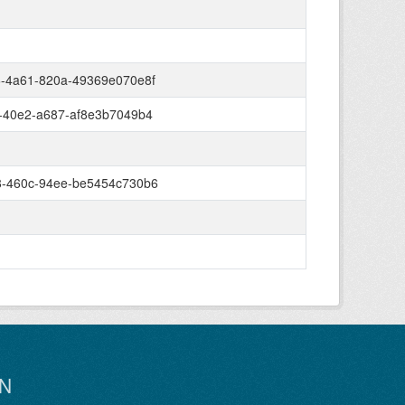
-4a61-820a-49369e070e8f
-40e2-a687-af8e3b7049b4
8-460c-94ee-be5454c730b6
N