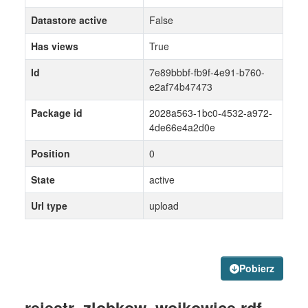
Datastore active
False
Has views
True
Id
7e89bbbf-fb9f-4e91-b760-
e2af74b47473
Package id
2028a563-1bc0-4532-a972-
4de66e4a2d0e
Position
0
State
active
Url type
upload
Pobierz
rejestr_zlobkow_wojkowice.rdf