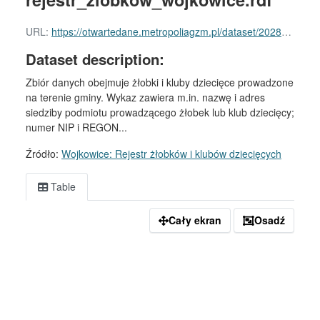
URL:
https://otwartedane.metropoliagzm.pl/dataset/2028a563-1bc0-4532-a972-4de66e4a2d0e/resource/7e89bbbf-fb9f-4e91-b760-e2af74b47473/download/rejestr_zlobkow_wojkowice.rdf
Dataset description:
Zbiór danych obejmuje żłobki i kluby dziecięce prowadzone
na terenie gminy. Wykaz zawiera m.in. nazwę i adres
siedziby podmiotu prowadzącego żłobek lub klub dziecięcy;
numer NIP i REGON...
Źródło:
Wojkowice: Rejestr żłobków i klubów dziecięcych
Table
Cały ekran
Osadź