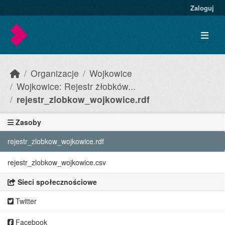
Skip to main content
Zaloguj
Organizacje
Wojkowice
Wojkowice: Rejestr żłobków...
rejestr_zlobkow_wojkowice.rdf
Zasoby
rejestr_zlobkow_wojkowice.rdf
rejestr_zlobkow_wojkowice.csv
Sieci społecznościowe
Twitter
Facebook