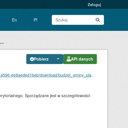
Zaloguj
En
Pl
..
Pobierz
API danych
d1beb/download/budzet_gminy_plan_dochodow_zabrze.csv
ytorialnego. Sporządzane jest w szczegółowości: