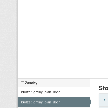
Zasoby
Sł
budzet_gminy_plan_doch...
1.
budzet_gminy_plan_doch...