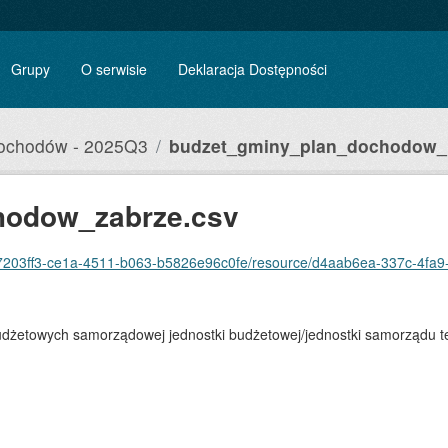
Grupy
O serwisie
Deklaracja Dostępności
dochodów - 2025Q3
budzet_gminy_plan_dochodow_.
hodow_zabrze.csv
3ff3-ce1a-4511-b063-b5826e96c0fe/resource/d4aab6ea-337c-4fa9-a596-ee8aede
żetowych samorządowej jednostki budżetowej/jednostki samorządu ter