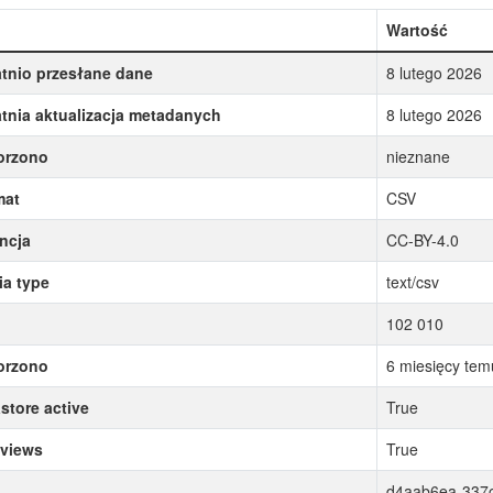
Wartość
tnio przesłane dane
8 lutego 2026
tnia aktualizacja metadanych
8 lutego 2026
orzono
nieznane
mat
CSV
ncja
CC-BY-4.0
a type
text/csv
102 010
orzono
6 miesięcy tem
store active
True
 views
True
d4aab6ea-337