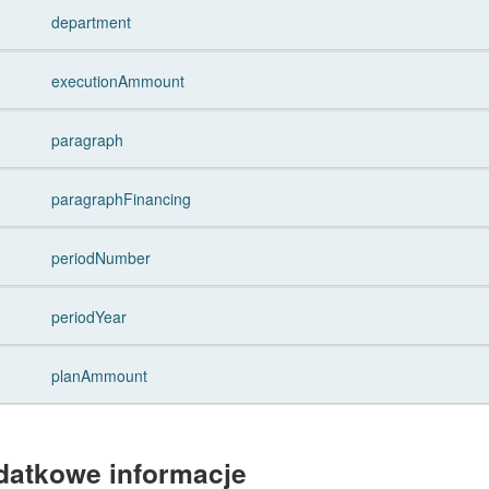
department
executionAmmount
paragraph
paragraphFinancing
periodNumber
periodYear
planAmmount
datkowe informacje