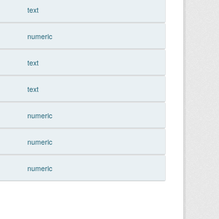
text
numeric
text
text
numeric
numeric
numeric