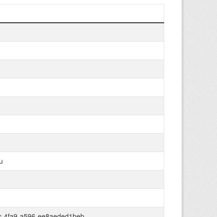
u
c-4fa9-a596-ee8aeded1beb