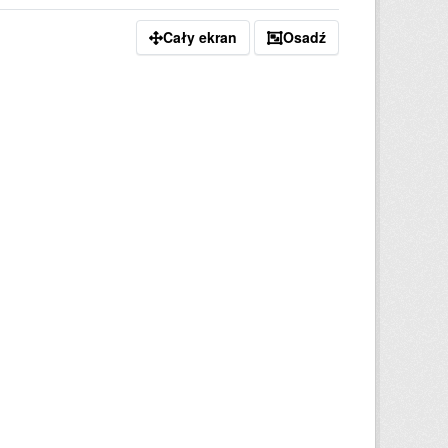
Cały ekran
Osadź