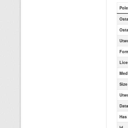
Pole
Osta
Osta
Utw
For
Lice
Medi
Size
Utw
Data
Has
Id