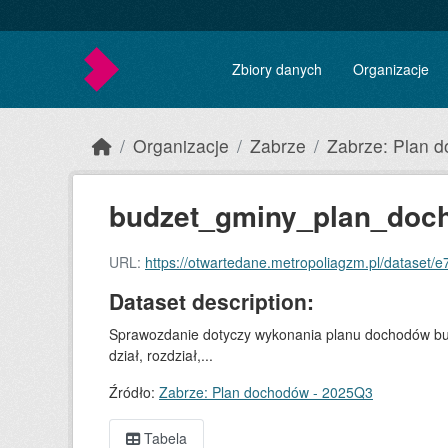
Skip to main content
Zbiory danych
Organizacje
Organizacje
Zabrze
Zabrze: Plan 
budzet_gminy_plan_doc
URL:
https://otwartedane.metropoliagzm.pl/dataset/e720
Dataset description:
Sprawozdanie dotyczy wykonania planu dochodów bud
dział, rozdział,...
Źródło:
Zabrze: Plan dochodów - 2025Q3
Tabela