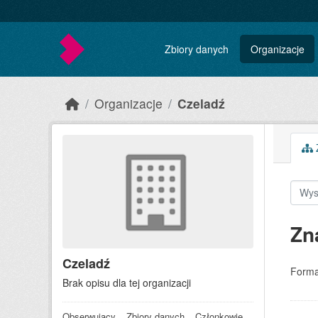
Skip to main content
Zbiory danych
Organizacje
Organizacje
Czeladź
Z
Zn
Czeladź
Forma
Brak opisu dla tej organizacji
Obserwujący
Zbiory danych
Członkowie