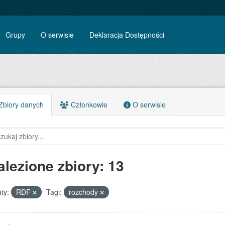
Grupy
O serwisie
Deklaracja Dostępności
biory danych
Członkowie
O serwisie
alezione zbiory: 13
ty:
RDF
Tagi:
rozchody