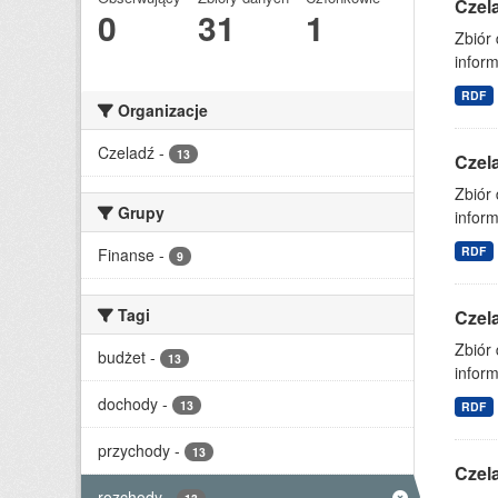
Czel
0
31
1
Zbiór
inform
RDF
Organizacje
Czeladź
-
13
Czel
Zbiór
Grupy
inform
RDF
Finanse
-
9
Tagi
Czel
Zbiór
budżet
-
13
inform
dochody
-
13
RDF
przychody
-
13
Czel
rozchody
-