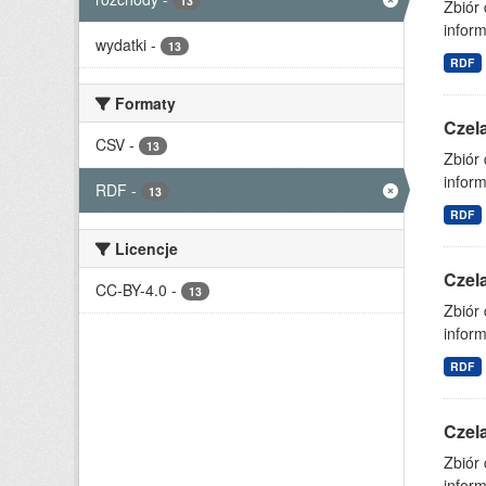
13
Zbiór
inform
wydatki
-
13
RDF
Formaty
Czel
CSV
-
13
Zbiór
inform
RDF
-
13
RDF
Licencje
Czel
CC-BY-4.0
-
13
Zbiór
inform
RDF
Czel
Zbiór
inform