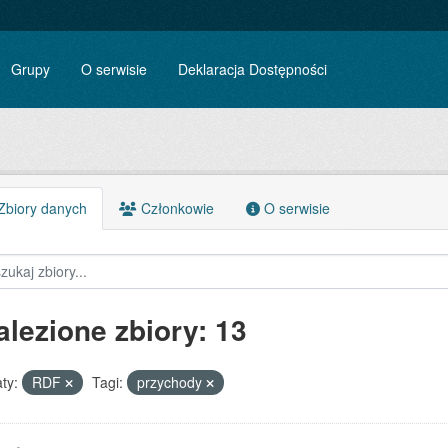
Grupy
O serwisie
Deklaracja Dostępności
biory danych
Członkowie
O serwisie
alezione zbiory: 13
ty:
RDF
Tagi:
przychody