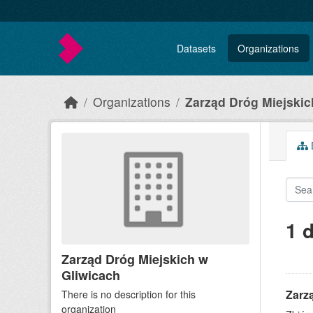
Skip to main content
Datasets
Organizations
Organizations
Zarząd Dróg Miejskic
D
1 
Zarząd Dróg Miejskich w
Gliwicach
Zarz
There is no description for this
organization