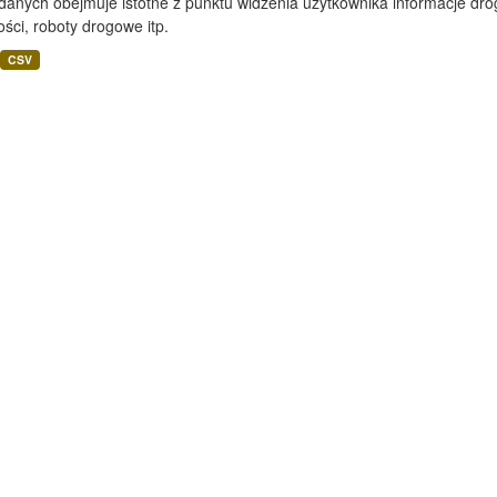
 danych obejmuje istotne z punktu widzenia użytkownika informacje d
ści, roboty drogowe itp.
CSV