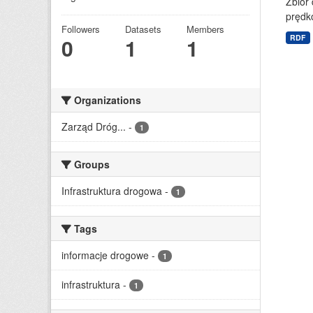
Zbiór
prędko
Followers
Datasets
Members
RDF
0
1
1
Organizations
Zarząd Dróg...
-
1
Groups
Infrastruktura drogowa
-
1
Tags
informacje drogowe
-
1
infrastruktura
-
1