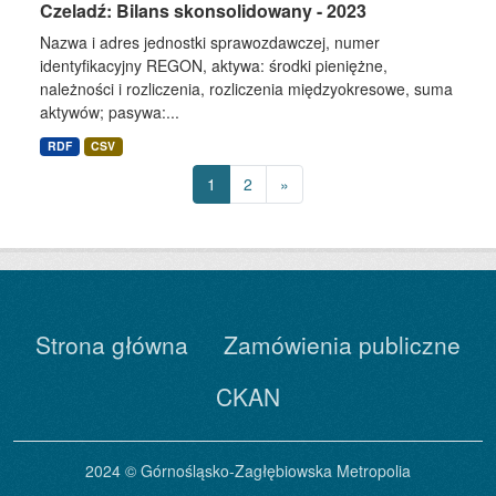
Czeladź: Bilans skonsolidowany - 2023
Nazwa i adres jednostki sprawozdawczej, numer
identyfikacyjny REGON, aktywa: środki pieniężne,
należności i rozliczenia, rozliczenia międzyokresowe, suma
aktywów; pasywa:...
RDF
CSV
1
2
»
Strona główna
Zamówienia publiczne
CKAN
2024 © Górnośląsko-Zagłębiowska Metropolia