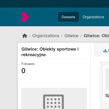
Skip to main content
Datasets
Organizations
Organizations
Gliwice
Gliwice: Obi
Gliwice: Obiekty sportowe i
rekreacyjne
Followers
0
S