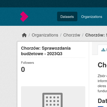
Skip to main content
Datasets
Organizations
Organizations
Chorzów
Chorzów: 
Chorzów: Sprawozdania
budżetowe - 2023Q3
Ch
Followers
0
Zbiór
inform
okres
fundu
Da