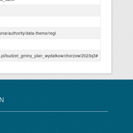
urce/authority/data-theme/regi
gzm.pl/budzet_gminy_plan_wydatkow/chorzow/2023q3#
N