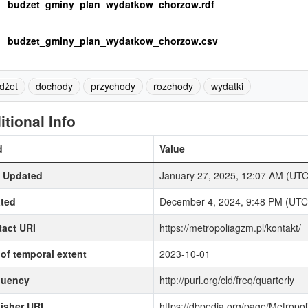
budzet_gminy_plan_wydatkow_chorzow.rdf
budzet_gminy_plan_wydatkow_chorzow.csv
dżet
dochody
przychody
rozchody
wydatki
itional Info
d
Value
t Updated
January 27, 2025, 12:07 AM (UT
ted
December 4, 2024, 9:48 PM (UTC
act URI
https://metropoliagzm.pl/kontakt/
of temporal extent
2023-10-01
quency
http://purl.org/cld/freq/quarterly
isher URI
https://dbpedia.org/page/Metrop