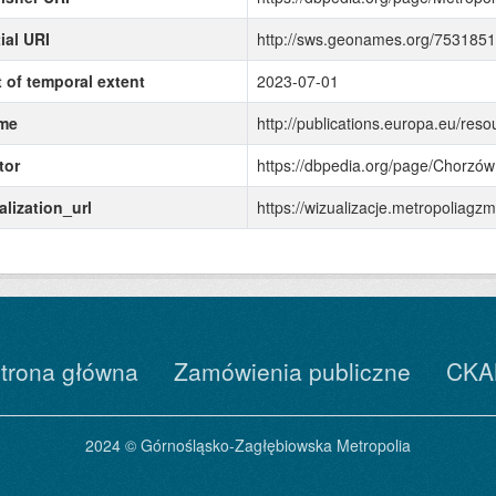
ial URI
http://sws.geonames.org/7531851
t of temporal extent
2023-07-01
me
http://publications.europa.eu/reso
tor
https://dbpedia.org/page/Chorzów
alization_url
https://wizualizacje.metropolia
trona główna
Zamówienia publiczne
CKA
2024 © Górnośląsko-Zagłębiowska Metropolia