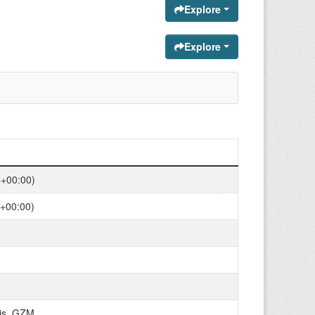
Explore
Explore
C+00:00)
+00:00)
olis_GZM