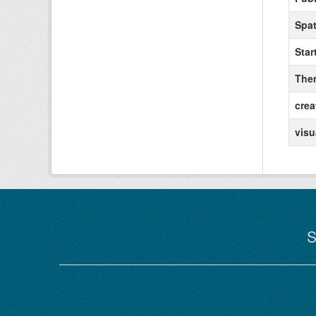
Spat
Star
The
crea
visu
S