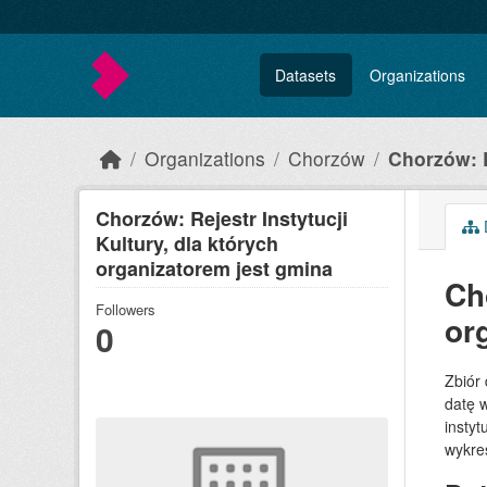
Skip to main content
Datasets
Organizations
Organizations
Chorzów
Chorzów: R
Chorzów: Rejestr Instytucji
Kultury, dla których
organizatorem jest gmina
Ch
Followers
or
0
Zbiór 
datę w
instyt
wykreś