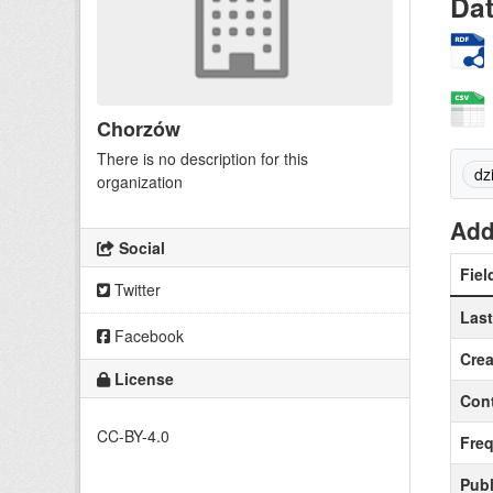
Da
Chorzów
There is no description for this
dz
organization
Add
Social
Fiel
Twitter
Las
Facebook
Crea
License
Cont
CC-BY-4.0
Fre
Publ