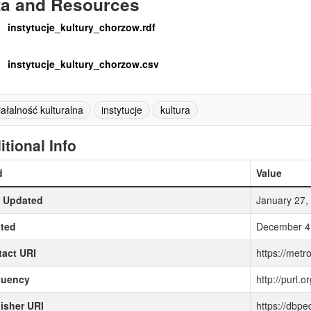
ta and Resources
instytucje_kultury_chorzow.rdf
instytucje_kultury_chorzow.csv
iałalność kulturalna
instytucje
kultura
itional Info
d
Value
t Updated
January 27,
ted
December 4,
act URI
https://metr
quency
http://purl.o
isher URI
https://dbp