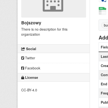
Bojszowy
bu
There is no description for this
organization
Add
Fiel
Social
Las
Twitter
Crea
Facebook
Cont
License
End 
CC-BY-4.0
Fre
Publ