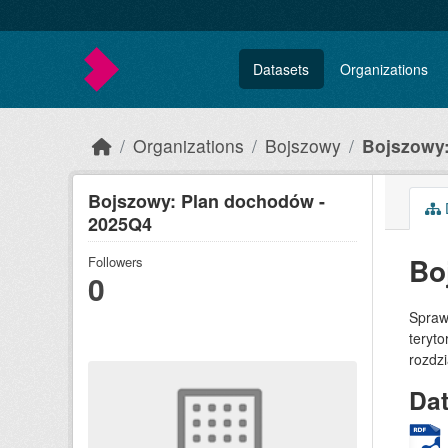
Skip to main content
Datasets
Organizations
Organizations
Bojszowy
Bojszowy
Bojszowy: Plan dochodów -
2025Q4
Bo
Followers
0
Spraw
teryto
rozdz
Da