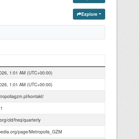
Explore
026, 1:01 AM (UTC+00:00)
026, 1:01 AM (UTC+00:00)
tropoliagzm.pl/kontakt/
01
.org/cld/freq/quarterly
bpedia.org/page/Metropolis_GZM