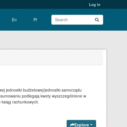
Log in
En
Pl
j jednostki budżetowej/jednostki samorządu
af; sumowaniu podlegają kwoty wyszczególnione w
u ksiąg rachunkowych.
Explore