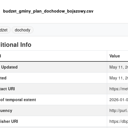
budzet_gminy_plan_dochodow_bojszowy.csv
dżet
dochody
itional Info
d
Value
t Updated
May 11, 2
ted
May 11, 2
act URI
https://me
of temporal extent
2026-01-
quency
http://purl
isher URI
https://d