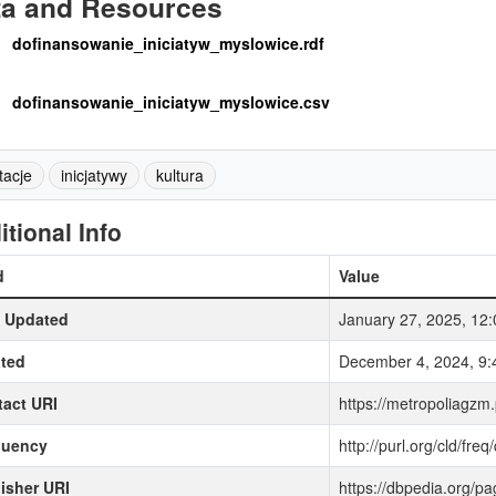
ta and Resources
dofinansowanie_iniciatyw_myslowice.rdf
dofinansowanie_iniciatyw_myslowice.csv
tacje
inicjatywy
kultura
itional Info
d
Value
t Updated
January 27, 2025, 12
ted
December 4, 2024, 9
act URI
https://metropoliagzm.
quency
http://purl.org/cld/freq
isher URI
https://dbpedia.org/