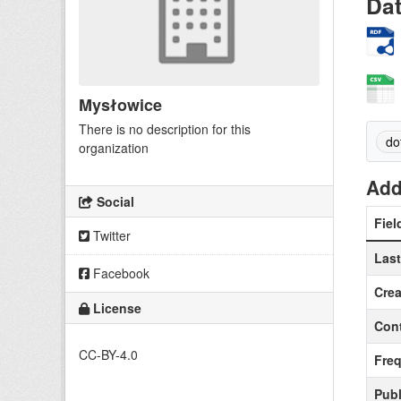
Da
Mysłowice
There is no description for this
do
organization
Add
Social
Fiel
Twitter
Las
Facebook
Crea
License
Cont
CC-BY-4.0
Fre
Publ