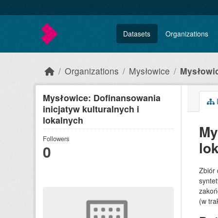
Skip to main content
Datasets
Organizations
Organizations
Mysłowice
Mysłowic
Mysłowice: Dofinansowania
inicjatyw kulturalnych i
lokalnych
My
Followers
lo
0
Zbiór 
syntet
zakońc
(w tra