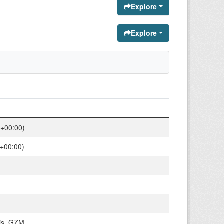
Explore
Explore
C+00:00)
+00:00)
olis_GZM