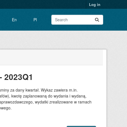
Log in
En
Pl
- 2023Q1
gminy za dany kwartał. Wykaz zawiera m.in.
grafów), kwotę zaplanowaną do wydania i wydaną,
su sprawozdawczego, wydatki zrealizowane w ramach
towego.