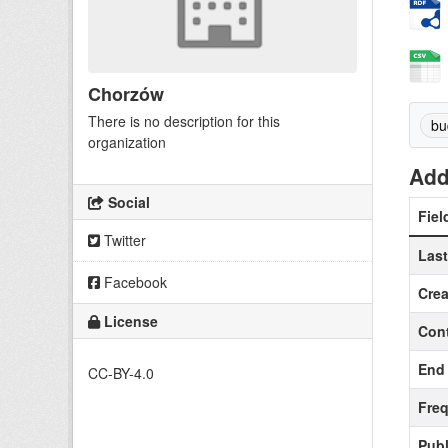
Chorzów
There is no description for this
bu
organization
Add
Social
Fiel
Twitter
Las
Facebook
Crea
License
Cont
End 
CC-BY-4.0
Fre
Publ