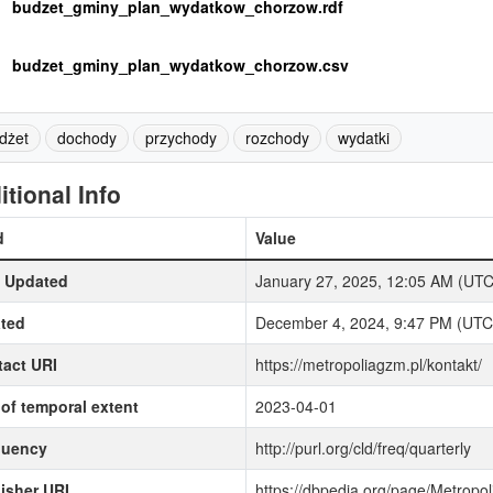
budzet_gminy_plan_wydatkow_chorzow.rdf
budzet_gminy_plan_wydatkow_chorzow.csv
dżet
dochody
przychody
rozchody
wydatki
itional Info
d
Value
t Updated
January 27, 2025, 12:05 AM (UT
ted
December 4, 2024, 9:47 PM (UTC
act URI
https://metropoliagzm.pl/kontakt/
of temporal extent
2023-04-01
quency
http://purl.org/cld/freq/quarterly
isher URI
https://dbpedia.org/page/Metrop