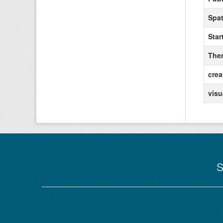
Spat
Star
The
crea
visu
S