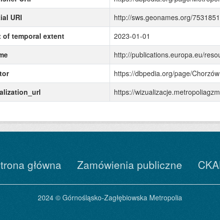
ial URI
http://sws.geonames.org/7531851
t of temporal extent
2023-01-01
me
http://publications.europa.eu/reso
tor
https://dbpedia.org/page/Chorzów
alization_url
https://wizualizacje.metropolia
trona główna
Zamówienia publiczne
CKA
2024 © Górnośląsko-Zagłębiowska Metropolia