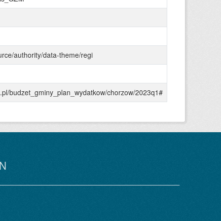
urce/authority/data-theme/regi
gzm.pl/budzet_gminy_plan_wydatkow/chorzow/2023q1#
N