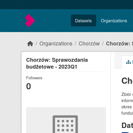
Skip to main content
Datasets
Organizations
Organizations
Chorzów
Chorzów: 
Chorzów: Sprawozdania
budżetowe - 2023Q1
Ch
Followers
0
Zbiór
inform
okres
fundu
Da