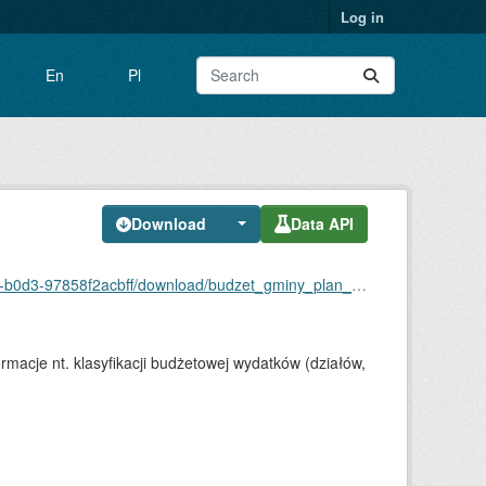
Log in
En
Pl
Download
Data API
acbff/download/budzet_gminy_plan_wydatkow_imielin.csv
macje nt. klasyfikacji budżetowej wydatków (działów,