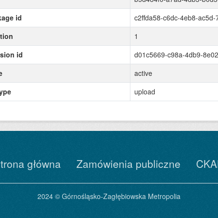
age id
c2ffda58-c6dc-4eb8-ac5d
tion
1
sion id
d01c5669-c98a-4db9-8e02
e
active
type
upload
trona główna
Zamówienia publiczne
CKA
2024 © Górnośląsko-Zagłębiowska Metropolia