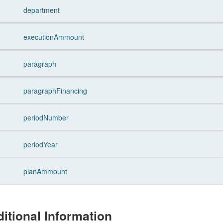
department
executionAmmount
paragraph
paragraphFinancing
periodNumber
periodYear
planAmmount
itional Information