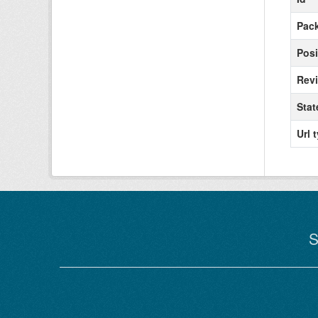
Pack
Posi
Revi
Stat
Url 
S