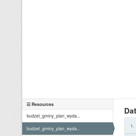
Resources
Dat
budzet_gminy_plan_wyda...
1.
budzet_gminy_plan_wyda...