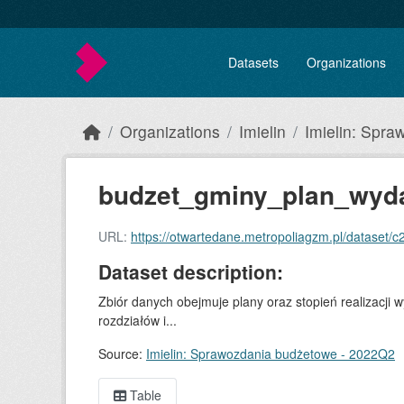
Skip to main content
Datasets
Organizations
Organizations
Imielin
Imielin: Spra
budzet_gminy_plan_wyda
URL:
https://otwartedane.metropoliagzm.pl/dataset/c2ff
Dataset description:
Zbiór danych obejmuje plany oraz stopień realizacji 
rozdziałów i...
Source:
Imielin: Sprawozdania budżetowe - 2022Q2
Table