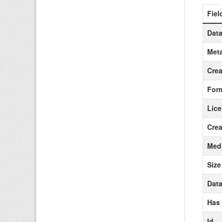
Fiel
Data
Meta
Crea
For
Lic
Crea
Medi
Size
Data
Has
Id