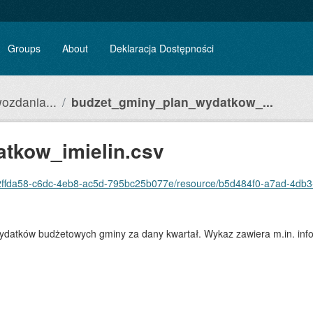
Groups
About
Deklaracja Dostępności
wozdania...
budzet_gminy_plan_wydatkow_...
tkow_imielin.csv
da58-c6dc-4eb8-ac5d-795bc25b077e/resource/b5d484f0-a7ad-4db3-b0d3-97858f2
wydatków budżetowych gminy za dany kwartał. Wykaz zawiera m.in. infor