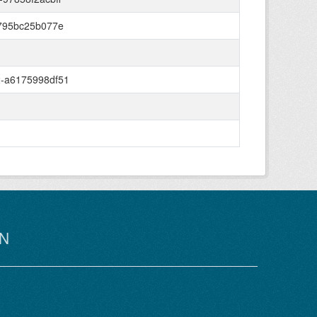
-795bc25b077e
-a6175998df51
N