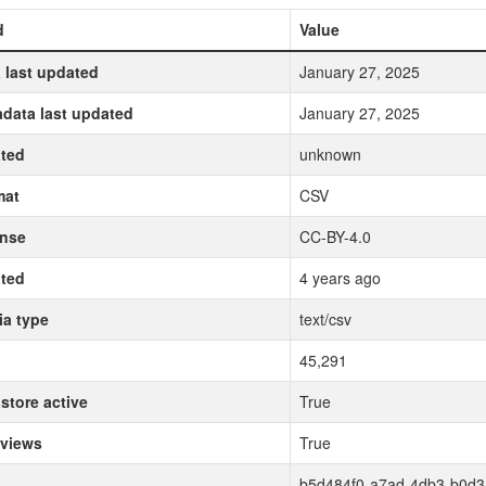
d
Value
 last updated
January 27, 2025
data last updated
January 27, 2025
ted
unknown
mat
CSV
ense
CC-BY-4.0
ted
4 years ago
a type
text/csv
45,291
store active
True
 views
True
b5d484f0-a7ad-4db3-b0d3-