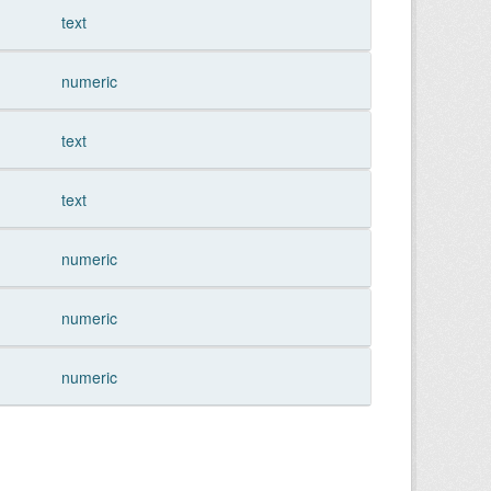
text
numeric
text
text
numeric
numeric
numeric