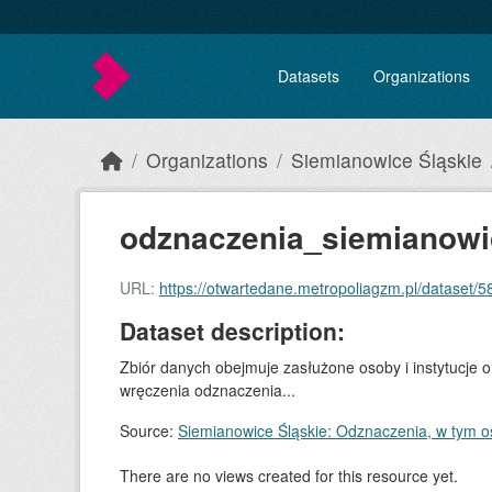
Skip to main content
Datasets
Organizations
Organizations
Siemianowice Śląskie
odznaczenia_siemianowic
URL:
https://otwartedane.metropoliagzm.pl/dataset/580
Dataset description:
Zbiór danych obejmuje zasłużone osoby i instytucje
wręczenia odznaczenia...
Source:
Siemianowice Śląskie: Odznaczenia, w tym o
There are no views created for this resource yet.