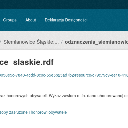
Groups
About
Deklaracja Dostępności
Siemianowice Śląskie:...
odznaczenia_siemianowice
e_slaskie.rdf
56e5c-7840-4cdd-8c0c-55e5b25ad7b2/resource/c79c79c9-ee10-4180-aaea-602943
 oraz honorowych obywateli. Wykaz zawiera m.in. dane uhonorowanej 
soby zasłużone i honorowi obywatele