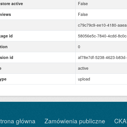
store active
False
 views
False
c79c79c9-ee10-4180-aae
age id
58056e5c-7840-4cdd-8c0
tion
0
sion id
af78e7df-5238-4623-b83d
e
active
type
upload
trona główna
Zamówienia publiczne
CKA