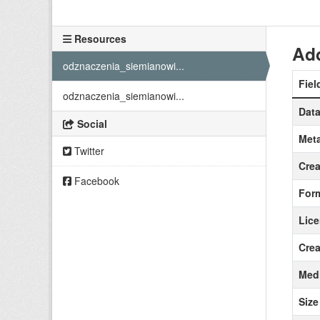
Resources
Add
odznaczenia_siemianowi...
Fiel
odznaczenia_siemianowi...
Data
Social
Meta
Twitter
Crea
Facebook
For
Lic
Crea
Medi
Size