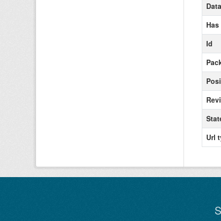
Data
Has
Id
Pack
Posi
Revi
Stat
Url 
S