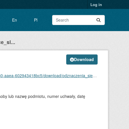
Log in
En
Pl
_sl...
Download
418bc5/download/odznaczenia_siemianowice_slaskie.rdf
osoby lub nazwę podmiotu, numer uchwały, datę