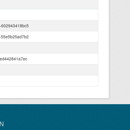
a-602943418bc5
c-55e5b25ad7b2
-ed442841a7ec
N