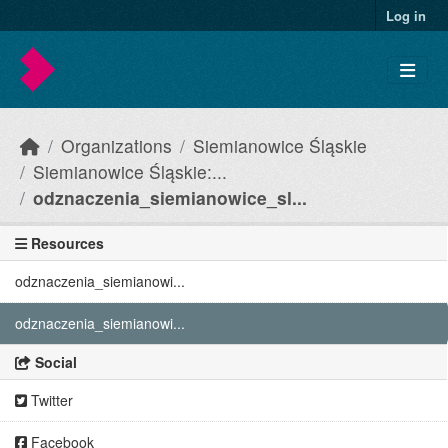
Skip to main content
Log in
Organizations
Siemianowice Śląskie
Siemianowice Śląskie:...
odznaczenia_siemianowice_sl...
Resources
odznaczenia_siemianowi...
odznaczenia_siemianowi...
Social
Twitter
Facebook