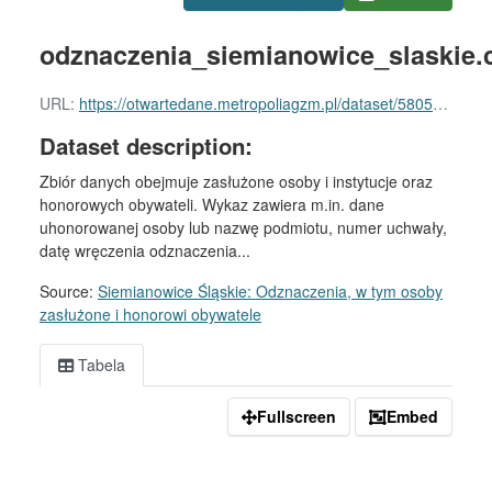
odznaczenia_siemianowice_slaskie.
URL:
https://otwartedane.metropoliagzm.pl/dataset/58056e5c-7840-4cdd-8c0c-55e5b25ad7b2/resource/c6ea9ee1-df55-4752-b168-6b8cef667cab/download/odznaczenia_siemianowice_slaskie.csv
Dataset description:
Zbiór danych obejmuje zasłużone osoby i instytucje oraz
honorowych obywateli. Wykaz zawiera m.in. dane
uhonorowanej osoby lub nazwę podmiotu, numer uchwały,
datę wręczenia odznaczenia...
Source:
Siemianowice Śląskie: Odznaczenia, w tym osoby
zasłużone i honorowi obywatele
Tabela
Fullscreen
Embed