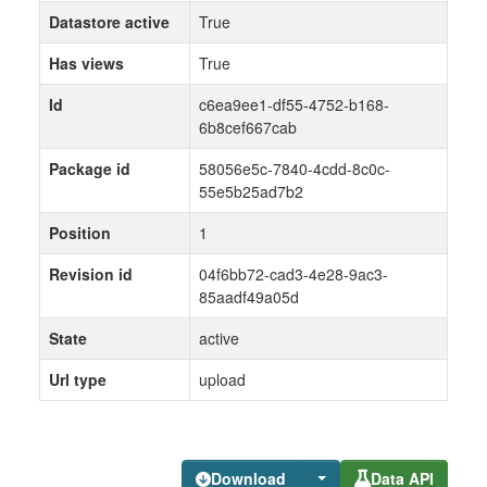
Datastore active
True
Has views
True
Id
c6ea9ee1-df55-4752-b168-
6b8cef667cab
Package id
58056e5c-7840-4cdd-8c0c-
55e5b25ad7b2
Position
1
Revision id
04f6bb72-cad3-4e28-9ac3-
85aadf49a05d
State
active
Url type
upload
Download
Data API