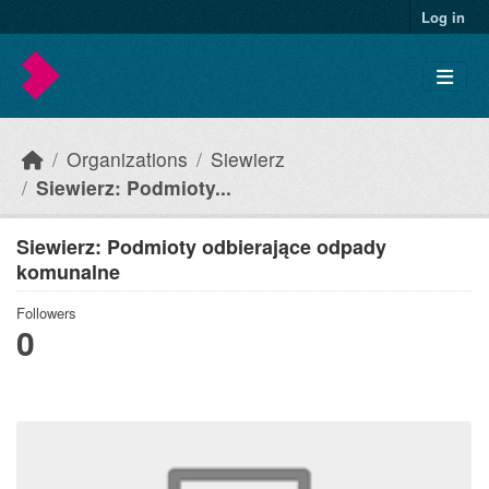
Skip to main content
Log in
Organizations
Siewierz
Siewierz: Podmioty...
Siewierz: Podmioty odbierające odpady
komunalne
Followers
0