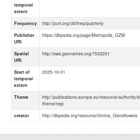
temporal
extent
Frequency
http://purl.org/cld/freq/quarterly
Publisher
https://dbpedia.org/page/Metropolis_GZM
URI
Spatial
http://sws.geonames.org/7532201
URI
Start of
2025-10-01
temporal
extent
Theme
http://publications.europa.eu/resource/authority/d
theme/regi
creator
http://dbpedia.org/resource/Gmina_Gierałtowice