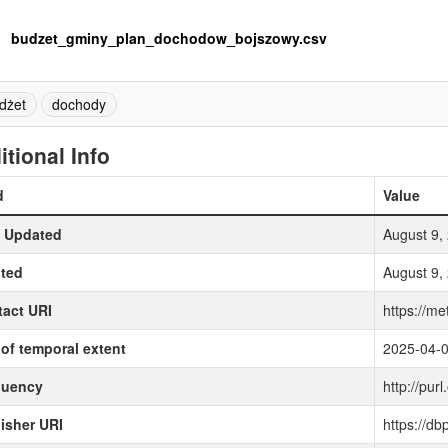
budzet_gminy_plan_dochodow_bojszowy.csv
dżet
dochody
itional Info
d
Value
t Updated
August 9,
ted
August 9,
act URI
https://me
of temporal extent
2025-04-
quency
http://purl
isher URI
https://d