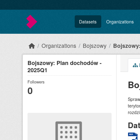
Skip to main content
Datasets
Organizations
Organizations
Bojszowy
Bojszowy
Bojszowy: Plan dochodów -
2025Q1
Bo
Followers
0
Spraw
teryto
rozdz
Da