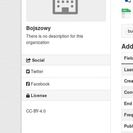
Bojszowy
bu
There is no description for this
organization
Add
Fiel
Social
Las
Twitter
Crea
Facebook
Cont
License
End 
CC-BY-4.0
Fre
Publ