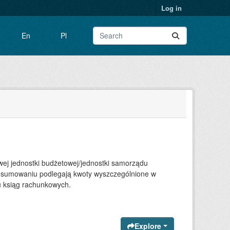
Log in
En
Pl
j jednostki budżetowej/jednostki samorządu
af; sumowaniu podlegają kwoty wyszczególnione w
u ksiąg rachunkowych.
Explore