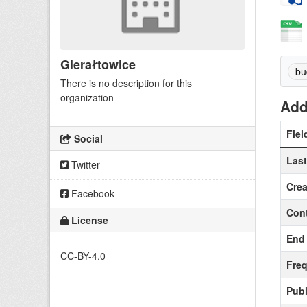
Gierałtowice
bu
There is no description for this
organization
Add
Fiel
Social
Las
Twitter
Crea
Facebook
Cont
License
End 
CC-BY-4.0
Fre
Publ