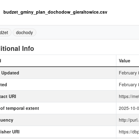
budzet_gminy_plan_dochodow_gieraltowice.csv
dżet
dochody
itional Info
d
Value
t Updated
February 
ted
February 
act URI
https://me
of temporal extent
2025-10-
quency
http://purl
isher URI
https://d