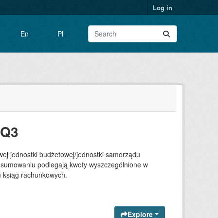
Log in
En
Pl
5Q3
j jednostki budżetowej/jednostki samorządu
af; sumowaniu podlegają kwoty wyszczególnione w
u ksiąg rachunkowych.
Explore