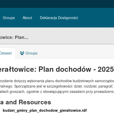
Groups
About
Deklaracja Dostępności
owice: Plan...
Dataset
Groups
erałtowice: Plan dochodów - 202
ozdanie dotyczy wykonania planu dochodów budżetowych samorządowe
rialnego. Sporządzane jest w szczegółowości: dział, rozdział, paragr
iałach groszach, zgodnie z obowiązującymi zasadami przy prowadzeni
ta and Resources
budzet_gminy_plan_dochodow_gieraltowice.rdf