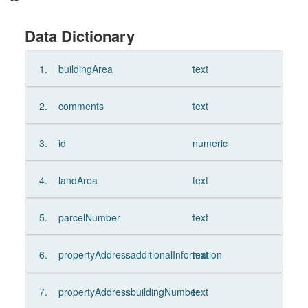
Data Dictionary
1.
buildingArea
text
2.
comments
text
3.
id
numeric
4.
landArea
text
5.
parcelNumber
text
6.
propertyAddressadditionalInformation
text
7.
propertyAddressbuildingNumber
text