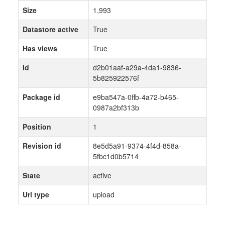
Size
1,993
Datastore active
True
Has views
True
Id
d2b01aaf-a29a-4da1-9836-
5b825922576f
Package id
e9ba547a-0ffb-4a72-b465-
0987a2bf313b
Position
1
Revision id
8e5d5a91-9374-4f4d-858a-
5fbc1d0b5714
State
active
Url type
upload