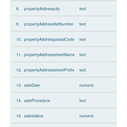
8.
propertyAddresscity
text
9.
propertyAddressflatNumber
text
10.
propertyAddresspostalCode
text
11.
propertyAddressstreetName
text
12.
propertyAddressstreetPrefix
text
13.
saleDate
numeric
14.
saleProcedure
text
15.
salesValue
numeric