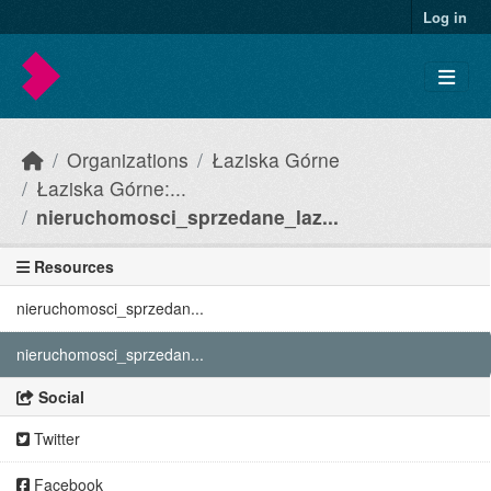
Skip to main content
Log in
Organizations
Łaziska Górne
Łaziska Górne:...
nieruchomosci_sprzedane_laz...
Resources
nieruchomosci_sprzedan...
nieruchomosci_sprzedan...
Social
Twitter
Facebook