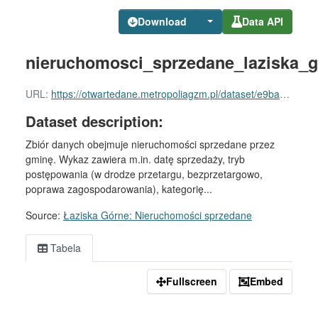
Download
Data API
nieruchomosci_sprzedane_laziska_g
URL:
https://otwartedane.metropoliagzm.pl/dataset/e9ba547a-0ffb-4a72-b465-0987a2bf313b/resource/d2b01aaf-a29a-4da1-9836-5b825922576f/download/nieruchomosci_sprzedane_laziska_gorne.csv
Dataset description:
Zbiór danych obejmuje nieruchomości sprzedane przez
gminę. Wykaz zawiera m.in. datę sprzedaży, tryb
postępowania (w drodze przetargu, bezprzetargowo,
poprawa zagospodarowania), kategorię...
Source:
Łaziska Górne: Nieruchomości sprzedane
Tabela
Fullscreen
Embed