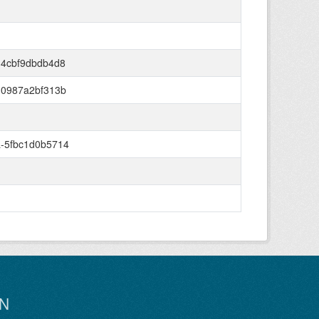
-4cbf9dbdb4d8
-0987a2bf313b
a-5fbc1d0b5714
N