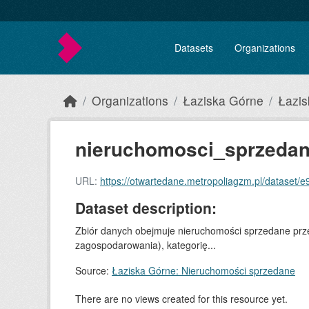
Skip to main content
Datasets
Organizations
Organizations
Łaziska Górne
Łazis
nieruchomosci_sprzedan
URL:
https://otwartedane.metropoliagzm.pl/dataset/e9ba5
Dataset description:
Zbiór danych obejmuje nieruchomości sprzedane prze
zagospodarowania), kategorię...
Source:
Łaziska Górne: Nieruchomości sprzedane
There are no views created for this resource yet.