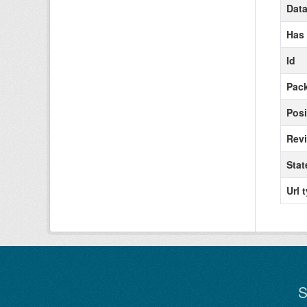
Data
Has
Id
Pack
Posi
Revi
Stat
Url 
S