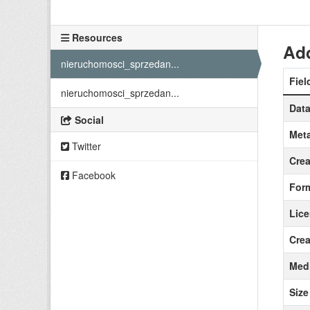
Resources
Add
nieruchomosci_sprzedan...
Fiel
nieruchomosci_sprzedan...
Data
Social
Meta
Twitter
Crea
Facebook
For
Lic
Crea
Medi
Size