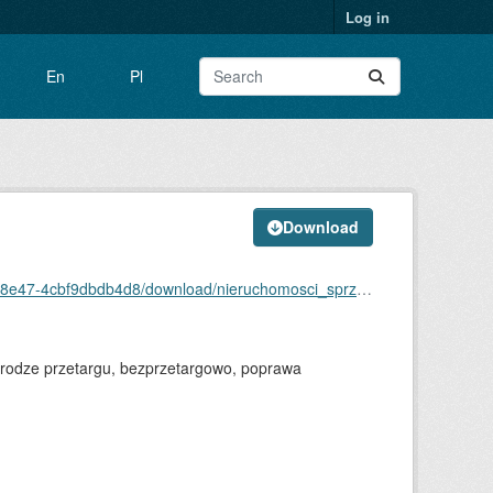
Log in
En
Pl
Download
4d8/download/nieruchomosci_sprzedane_laziska_gorne.rdf
drodze przetargu, bezprzetargowo, poprawa