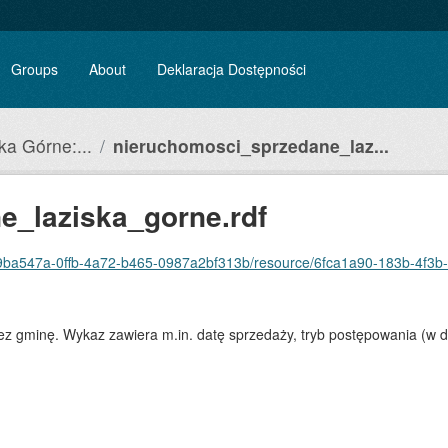
Groups
About
Deklaracja Dostępności
ka Górne:...
nieruchomosci_sprzedane_laz...
e_laziska_gorne.rdf
47a-0ffb-4a72-b465-0987a2bf313b/resource/6fca1a90-183b-4f3b-8e47-4cbf9dbdb
z gminę. Wykaz zawiera m.in. datę sprzedaży, tryb postępowania (w 