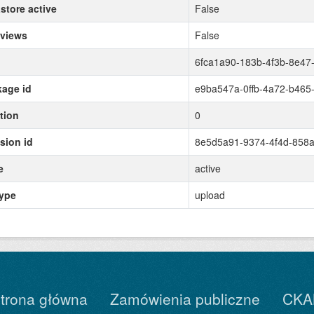
store active
False
 views
False
6fca1a90-183b-4f3b-8e47
age id
e9ba547a-0ffb-4a72-b465
tion
0
sion id
8e5d5a91-9374-4f4d-858
e
active
type
upload
trona główna
Zamówienia publiczne
CKA