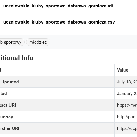
uczniowskie_kluby_sportowe_dabrowa_gornicza.rdf
uczniowskie_kluby_sportowe_dabrowa_gornicza.csv
ub sportowy
młodzież
itional Info
d
Value
t Updated
July 13, 
ted
January 2
act URI
https://me
quency
http://purl
isher URI
https://d