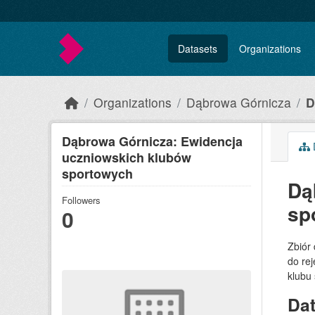
Skip to main content
Datasets
Organizations
Organizations
Dąbrowa Górnicza
D
Dąbrowa Górnicza: Ewidencja
uczniowskich klubów
sportowych
Dą
Followers
sp
0
Zbiór
do rej
klubu 
Da