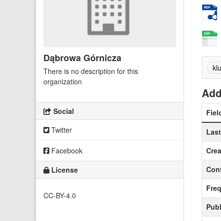
Dąbrowa Górnicza
kl
There is no description for this
organization
Add
Social
Fiel
Twitter
Las
Facebook
Crea
Cont
License
Fre
CC-BY-4.0
Publ