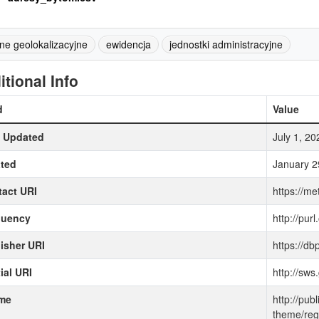
ne geolokalizacyjne
ewidencja
jednostki administracyjne
itional Info
d
Value
t Updated
July 1, 2
ted
January 2
act URI
https://me
quency
http://purl
isher URI
https://d
ial URI
http://sw
me
http://pub
theme/reg