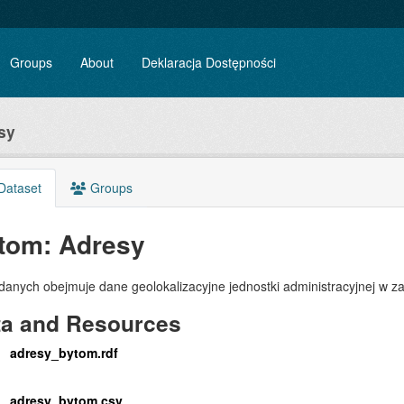
Groups
About
Deklaracja Dostępności
sy
Dataset
Groups
tom: Adresy
danych obejmuje dane geolokalizacyjne jednostki administracyjnej w zak
ta and Resources
adresy_bytom.rdf
adresy_bytom.csv