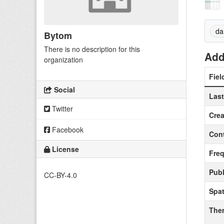
da
Bytom
There is no description for this
Add
organization
Fiel
Social
Las
Twitter
Crea
Facebook
Cont
License
Fre
Publ
CC-BY-4.0
Spat
The