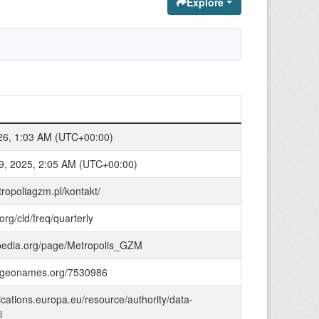
Explore
026, 1:03 AM (UTC+00:00)
9, 2025, 2:05 AM (UTC+00:00)
tropoliagzm.pl/kontakt/
.org/cld/freq/quarterly
bpedia.org/page/Metropolis_GZM
s.geonames.org/7530986
lications.europa.eu/resource/authority/data-
i