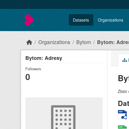
Skip to main content
Datasets
Organizations
Organizations
Bytom
Bytom: Adre
Bytom: Adresy
Followers
0
By
Zbiór 
Da