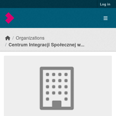
Skip to main content
Log in
Organizations
Centrum Integracji Społecznej w...