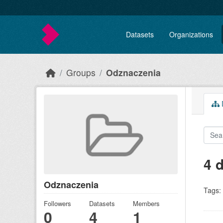
Skip to main content
Datasets
Organizations
Groups
Odznaczenia
D
4 
Odznaczenia
Tags:
Followers
Datasets
Members
0
4
1