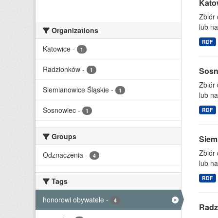
Kato
Zbiór
lub n
Organizations
RDF
Katowice
-
1
Radzionków
-
Sosn
1
Zbiór
Siemianowice Śląskie
-
1
lub n
Sosnowiec
-
RDF
1
Groups
Siem
Zbiór
Odznaczenia
-
4
lub n
RDF
Tags
honorowi obywatele
-
4
Radz