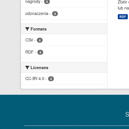
nagrody
-
Zbiór
4
lub n
odznaczenia
-
4
RDF
Formats
CSV
-
4
RDF
-
4
Licenses
CC-BY-4.0
-
4
S