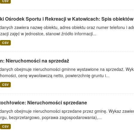
CSV
ki Ośrodek Sportu i Rekreacji w Katowicach: Spis obiektów
danych zawiera nazwę obiektu, adres obiektu oraz numer telefonu i adr
zacji zajęć w jednostce, stanowi źródło informacji...
CSV
lin: Nieruchomości na sprzedaż
 danych obejmuje nieruchomości gminne wystawione na sprzedaż. Wykaz
homości, cenę wywoławczą netto, powierzchnię gruntu i...
CSV
tochłowice: Nieruchomości sprzedane
 danych obejmuje nieruchomości sprzedane przez gminę. Wykaz zawiera
argu, bezprzetargowo, poprawa zagospodarowania),...
CSV