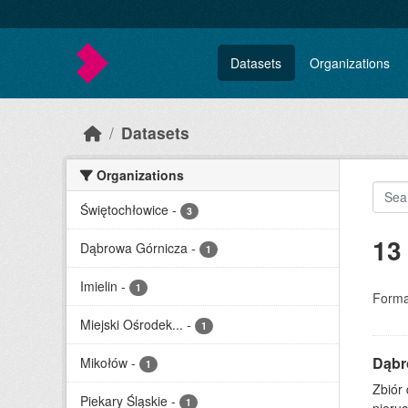
Skip to main content
Datasets
Organizations
Datasets
Organizations
Świętochłowice
-
3
13
Dąbrowa Górnicza
-
1
Imielin
-
1
Forma
Miejski Ośrodek...
-
1
Dąbr
Mikołów
-
1
Zbiór
Piekary Śląskie
-
1