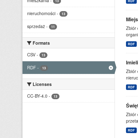
mieszkania
-
13
RDF
nieruchomości
-
13
Miejs
sprzedaż
-
11
Zbiór 
organi
Formats
RDF
CSV
-
13
Imie
RDF
-
13
Zbiór
nieruc
Licenses
RDF
CC-BY-4.0
-
13
Świę
Zbiór
przet
RDF