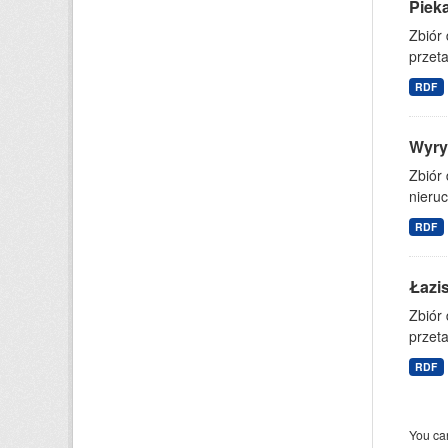
Piek
Zbiór
przet
RDF
Wyry
Zbiór
nieruc
RDF
Łazi
Zbiór
przet
RDF
You can