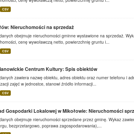
homości, cenę wywoławczą netto, powierzchnię gruntu i...
CSV
łów: Nieruchomości na sprzedaż
 danych obejmuje nieruchomości gminne wystawione na sprzedaż. Wykaz
homości, cenę wywoławczą netto, powierzchnię gruntu i...
CSV
ianowickie Centrum Kultury: Spis obiektów
danych zawiera nazwę obiektu, adres obiektu oraz numer telefonu i adr
zacji zajęć w jednostce, stanowi źródło informacji...
CSV
ad Gospodarki Lokalowej w Mikołowie: Nieruchomości spr
 danych obejmuje nieruchomości sprzedane przez gminę. Wykaz zawiera
argu, bezprzetargowo, poprawa zagospodarowania),...