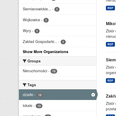
nieruc
RDF
Siemianowickie...
-
1
Wojkowice
-
1
Miko
Wyry
-
Zbiór
1
nieruc
Zakład Gospodarki...
-
1
RDF
Show More Organizations
Siem
Groups
Zbiór 
Nieruchomości
-
13
organi
RDF
Tags
działki
-
13
Zakł
Zbiór
lokale
-
13
przet