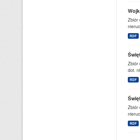
Wojk
Zbiór
nieruc
RDF
Świę
Zbiór
dot. n
RDF
Świę
Zbiór
nieruc
RDF