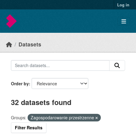
Skip to main content
Log in
Datasets
Order by
32 datasets found
Groups:
Zagospodarowanie przestrzenne
Filter Results