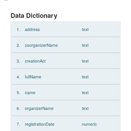
Data Dictionary
1.
address
text
2.
coorganizerName
text
3.
creationAct
text
4.
fullName
text
5.
name
text
6.
organizerName
text
7.
registrationDate
numeric