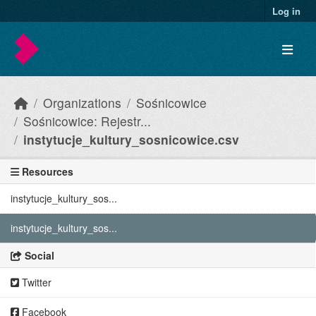
Skip to main content
Log in
Organizations
Sośnicowice
Sośnicowice: Rejestr...
instytucje_kultury_sosnicowice.csv
Resources
instytucje_kultury_sos...
instytucje_kultury_sos...
Social
Twitter
Facebook