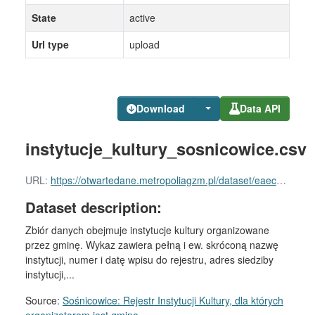
State
active
Url type
upload
Download
Data API
instytucje_kultury_sosnicowice.csv
URL:
https://otwartedane.metropoliagzm.pl/dataset/eaec7888-f06a-44bd-be79-b8e2ce4ea544/resource/c1d78263-0afe-4ccd-97b2-6cefea850721/download/instytucje_kultury_sosnicowice.csv
Dataset description:
Zbiór danych obejmuje instytucje kultury organizowane
przez gminę. Wykaz zawiera pełną i ew. skróconą nazwę
instytucji, numer i datę wpisu do rejestru, adres siedziby
instytucji,...
Source:
Sośnicowice: Rejestr Instytucji Kultury, dla których