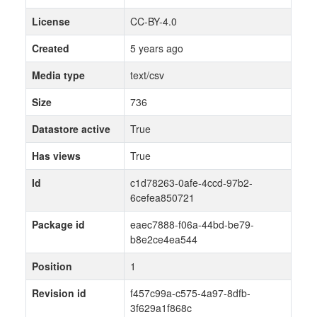
License
CC-BY-4.0
Created
5 years ago
Media type
text/csv
Size
736
Datastore active
True
Has views
True
Id
c1d78263-0afe-4ccd-97b2-
6cefea850721
Package id
eaec7888-f06a-44bd-be79-
b8e2ce4ea544
Position
1
Revision id
f457c99a-c575-4a97-8dfb-
3f629a1f868c