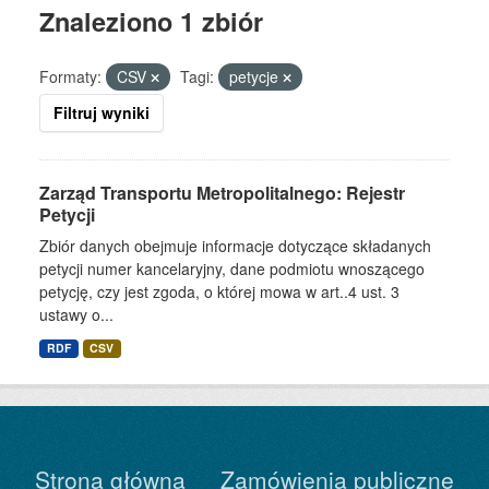
Znaleziono 1 zbiór
Formaty:
CSV
Tagi:
petycje
Filtruj wyniki
Zarząd Transportu Metropolitalnego: Rejestr
Petycji
Zbiór danych obejmuje informacje dotyczące składanych
petycji numer kancelaryjny, dane podmiotu wnoszącego
petycję, czy jest zgoda, o której mowa w art..4 ust. 3
ustawy o...
RDF
CSV
Strona główna
Zamówienia publiczne