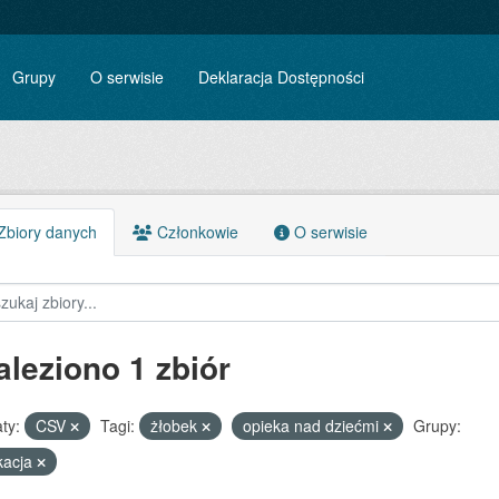
Grupy
O serwisie
Deklaracja Dostępności
biory danych
Członkowie
O serwisie
aleziono 1 zbiór
ty:
CSV
Tagi:
żłobek
opieka nad dziećmi
Grupy:
kacja