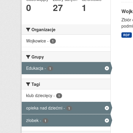
0
27
1
Wojk
Zbiór 
podmi
Organizacje
RDF
Wojkowice
-
1
Grupy
Edukacja
-
1
Tagi
klub dziecięcy
-
1
opieka nad dziećmi
-
1
żłobek
-
1