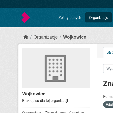
Skip to main content
Zbiory danych
Organizacje
Organizacje
Wojkowice
Z
Zn
Wojkowice
Forma
Brak opisu dla tej organizacji
Edu
Obserwujący
Zbiory danych
Członkowie