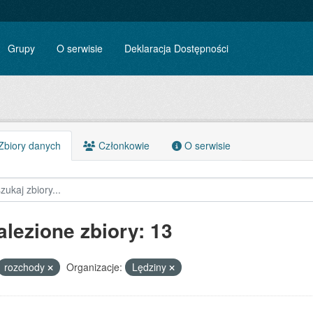
Grupy
O serwisie
Deklaracja Dostępności
biory danych
Członkowie
O serwisie
alezione zbiory: 13
rozchody
Organizacje:
Lędziny