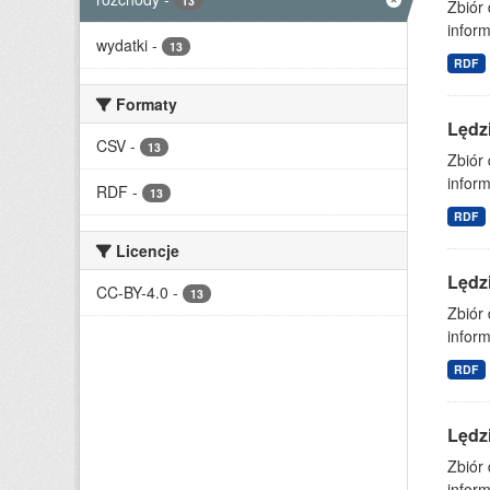
13
Zbiór
inform
wydatki
-
13
RDF
Formaty
Lędz
CSV
-
13
Zbiór
inform
RDF
-
13
RDF
Licencje
Lędz
CC-BY-4.0
-
13
Zbiór
inform
RDF
Lędz
Zbiór
inform