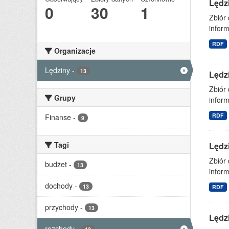
Lędz
0
30
1
Zbiór
inform
RDF
Organizacje
Lędziny
-
13
Lędz
Zbiór
Grupy
inform
RDF
Finanse
-
9
Tagi
Lędz
Zbiór
budżet
-
13
inform
dochody
-
13
RDF
przychody
-
13
Lędz
rozchody
-