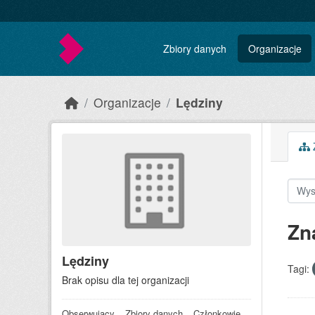
Skip to main content
Zbiory danych
Organizacje
Organizacje
Lędziny
Z
Zn
Lędziny
Tagi:
Brak opisu dla tej organizacji
Obserwujący
Zbiory danych
Członkowie