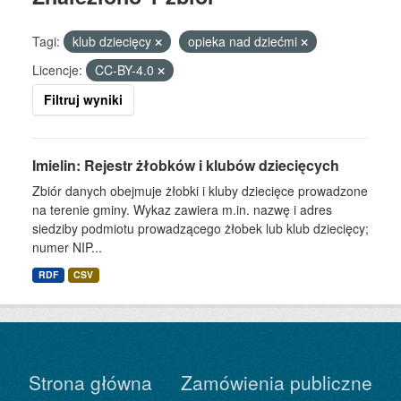
Tagi:
klub dziecięcy
opieka nad dziećmi
Licencje:
CC-BY-4.0
Filtruj wyniki
Imielin: Rejestr żłobków i klubów dziecięcych
Zbiór danych obejmuje żłobki i kluby dziecięce prowadzone
na terenie gminy. Wykaz zawiera m.in. nazwę i adres
siedziby podmiotu prowadzącego żłobek lub klub dziecięcy;
numer NIP...
RDF
CSV
Strona główna
Zamówienia publiczne