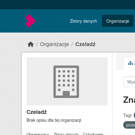
Skip to main content
Zbiory danych
Organizacje
Organizacje
Czeladź
Z
Zn
Czeladź
Tagi:
Brak opisu dla tej organizacji
prze
Obserwujący
Zbiory danych
Członkowie