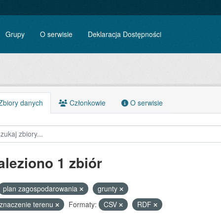
Grupy
O serwisie
Deklaracja Dostępności
biory danych
Członkowie
O serwisie
aleziono 1 zbiór
plan zagospodarowania
grunty
znaczenie terenu
Formaty:
CSV
RDF