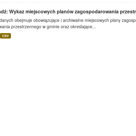
adź: Wykaz miejscowych planów zagospodarowania przest
 danych obejmuje obowiązujące i archiwalne miejscowych plany zagos
ania przestrzennego w gminie oraz określające...
CSV