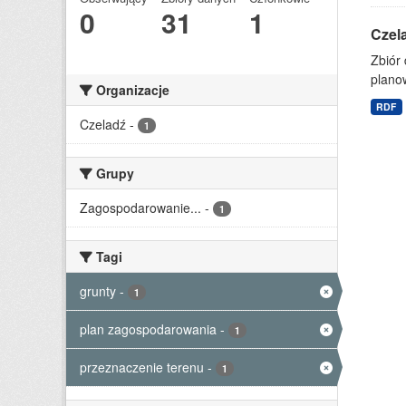
0
31
1
Czel
Zbiór
planow
Organizacje
RDF
Czeladź
-
1
Grupy
Zagospodarowanie...
-
1
Tagi
grunty
-
1
plan zagospodarowania
-
1
przeznaczenie terenu
-
1