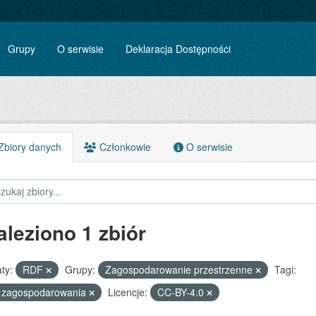
Grupy
O serwisie
Deklaracja Dostępności
biory danych
Członkowie
O serwisie
aleziono 1 zbiór
ty:
RDF
Grupy:
Zagospodarowanie przestrzenne
Tagi:
n zagospodarowania
Licencje:
CC-BY-4.0