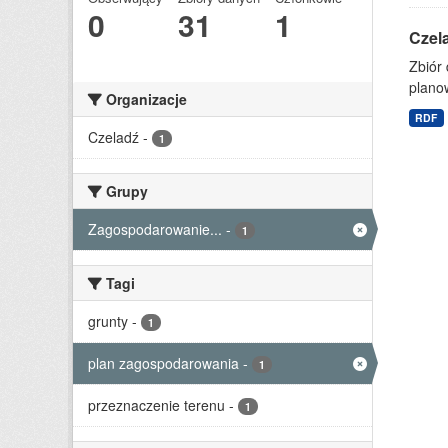
0
31
1
Czel
Zbiór
planow
Organizacje
RDF
Czeladź
-
1
Grupy
Zagospodarowanie...
-
1
Tagi
grunty
-
1
plan zagospodarowania
-
1
przeznaczenie terenu
-
1