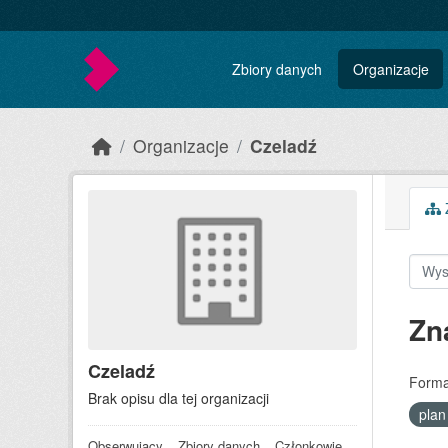
Skip to main content
Zbiory danych
Organizacje
Organizacje
Czeladź
Z
Zn
Czeladź
Forma
Brak opisu dla tej organizacji
pla
Obserwujący
Zbiory danych
Członkowie