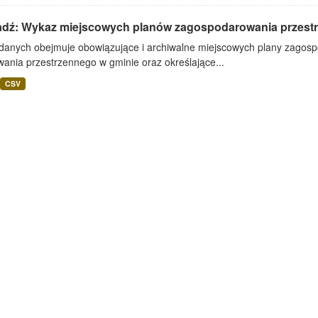
adź: Wykaz miejscowych planów zagospodarowania przest
 danych obejmuje obowiązujące i archiwalne miejscowych plany zagos
ania przestrzennego w gminie oraz określające...
CSV