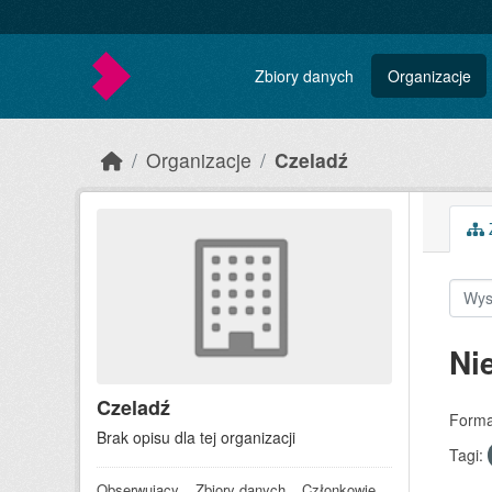
Skip to main content
Zbiory danych
Organizacje
Organizacje
Czeladź
Z
Ni
Czeladź
Forma
Brak opisu dla tej organizacji
Tagi:
Obserwujący
Zbiory danych
Członkowie