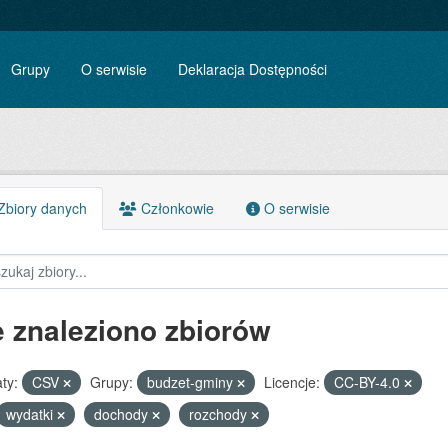
Grupy
O serwisie
Deklaracja Dostępności
biory danych
Członkowie
O serwisie
e znaleziono zbiorów
ty:
CSV
Grupy:
budzet-gminy
Licencje:
CC-BY-4.0
wydatki
dochody
rozchody