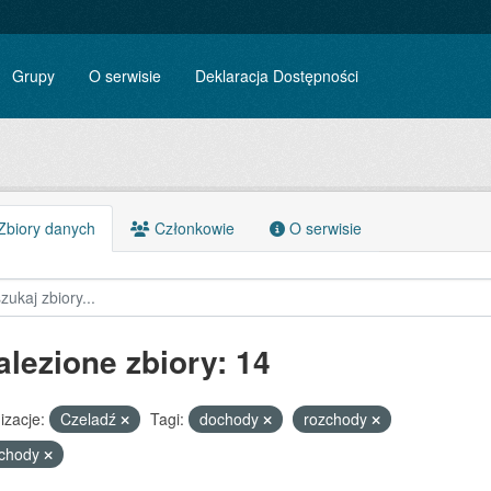
Grupy
O serwisie
Deklaracja Dostępności
biory danych
Członkowie
O serwisie
alezione zbiory: 14
izacje:
Czeladź
Tagi:
dochody
rozchody
ychody