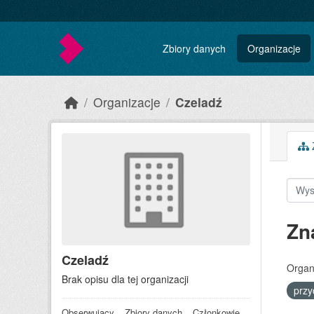
Skip to main content
Zbiory danych
Organizacje
Organizacje
Czeladź
Z
Zn
Czeladź
Organ
Brak opisu dla tej organizacji
prz
Obserwujący
Zbiory danych
Członkowie