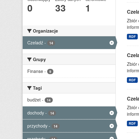
0
33
1
Czel
Zbiór
inform
Organizacje
RDF
Czeladź
-
14
Czel
Grupy
Zbiór
inform
Finanse
-
9
RDF
Tagi
Czel
budżet
-
14
Zbiór
dochody
-
14
inform
RDF
przychody
-
14
rozchody
-