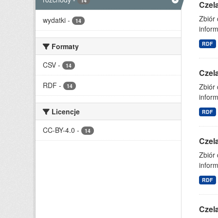
14
Czel
Zbiór
wydatki
-
14
inform
RDF
Formaty
CSV
-
14
Czel
RDF
-
Zbiór
14
inform
Licencje
RDF
CC-BY-4.0
-
14
Czel
Zbiór
inform
RDF
Czel