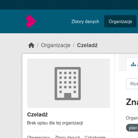
Skip to main content
Zbiory danych
Organizacje
Organizacje
Czeladź
Z
Zn
Czeladź
Organ
Brak opisu dla tej organizacji
pla
Obserwujący
Zbiory danych
Członkowie