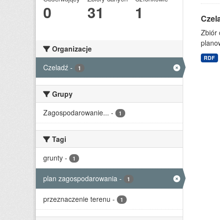
0
31
1
Czel
Zbiór
planow
Organizacje
RDF
Czeladź
-
1
Grupy
Zagospodarowanie...
-
1
Tagi
grunty
-
1
plan zagospodarowania
-
1
przeznaczenie terenu
-
1