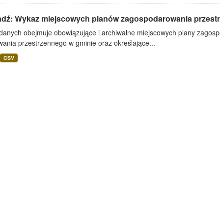
adź: Wykaz miejscowych planów zagospodarowania przest
 danych obejmuje obowiązujące i archiwalne miejscowych plany zagos
ania przestrzennego w gminie oraz określające...
CSV