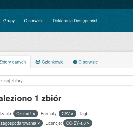
Grupy
O serwisie
Deklaracja Dostępności
biory danych
Członkowie
O serwisie
aleziono 1 zbiór
izacje:
Czeladź
Formaty:
CSV
Tagi:
n zagospodarowania
Licencje:
CC-BY-4.0