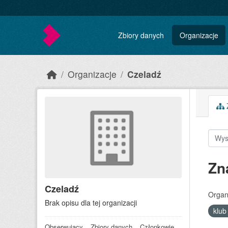
Skip to main content
Zbiory danych
Organizacje
Organizacje
Czeladź
Z
Zn
Czeladź
Organ
Brak opisu dla tej organizacji
klub
Obserwujący
Zbiory danych
Członkowie