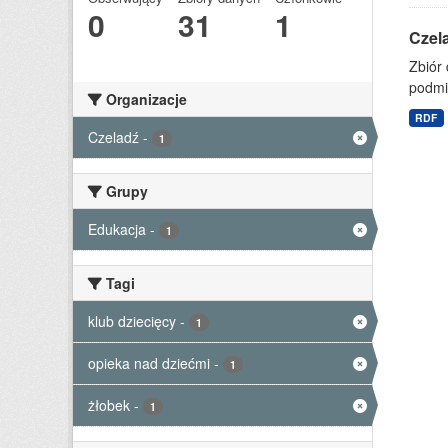
0
31
1
Czela
Zbiór 
podmi
Organizacje
RDF
Czeladź
-
1
Grupy
Edukacja
-
1
Tagi
klub dziecięcy
-
1
opieka nad dziećmi
-
1
żłobek
-
1