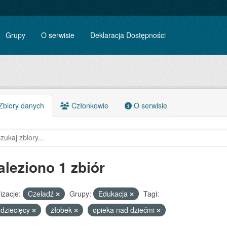
Grupy
O serwisie
Deklaracja Dostępności
biory danych
Członkowie
O serwisie
aleziono 1 zbiór
izacje:
Czeladź
Grupy:
Edukacja
Tagi:
 dziecięcy
żłobek
opieka nad dziećmi