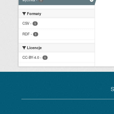
1
Formaty
CSV
-
1
RDF
-
1
Licencje
CC-BY-4.0
-
1
S