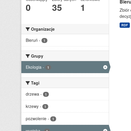
Bier
0
35
1
Zbiór 
decyzj
RDF
Organizacje
Bieruń
-
1
Grupy
Ekologia
-
1
Tagi
drzewa
-
1
krzewy
-
1
pozwolenie
-
1
wycinka
-