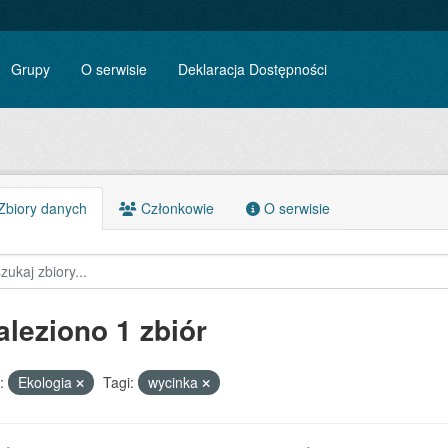
Grupy
O serwisie
Deklaracja Dostępności
biory danych
Członkowie
O serwisie
aleziono 1 zbiór
:
Ekologia
Tagi:
wycinka