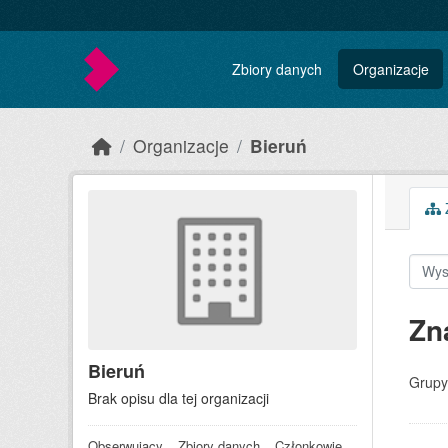
Skip to main content
Zbiory danych
Organizacje
Organizacje
Bieruń
Z
Zn
Bieruń
Grupy
Brak opisu dla tej organizacji
Obserwujący
Zbiory danych
Członkowie