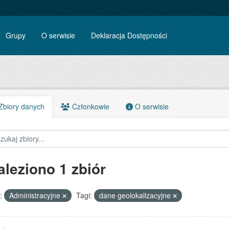
Grupy
O serwisie
Deklaracja Dostępności
biory danych
Członkowie
O serwisie
aleziono 1 zbiór
:
Administracyjne
Tagi:
dane geolokalizacyjne