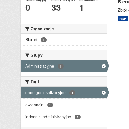
Bier
0
33
1
Zbiór 
RDF
Organizacje
Bieruń
-
1
Grupy
Administracyjne
-
1
Tagi
dane geolokalizacyjne
-
1
ewidencja
-
1
jednostki administracyjne
-
1