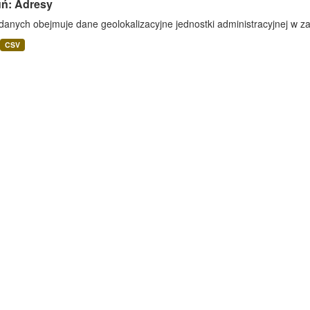
uń: Adresy
danych obejmuje dane geolokalizacyjne jednostki administracyjnej w zak
CSV