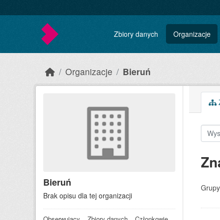
Skip to main content
Zbiory danych
Organizacje
Organizacje
Bieruń
Z
Zn
Bieruń
Grupy
Brak opisu dla tej organizacji
Obserwujący
Zbiory danych
Członkowie