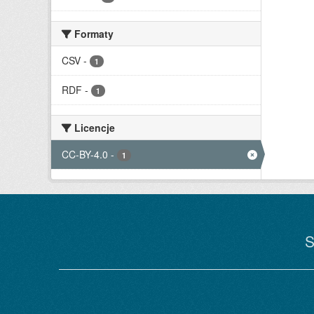
Formaty
CSV
-
1
RDF
-
1
Licencje
CC-BY-4.0
-
1
S