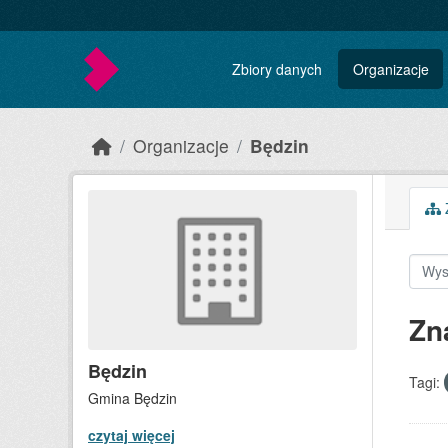
Skip to main content
Zbiory danych
Organizacje
Organizacje
Będzin
Z
Zn
Będzin
Tagi:
Gmina Będzin
czytaj więcej