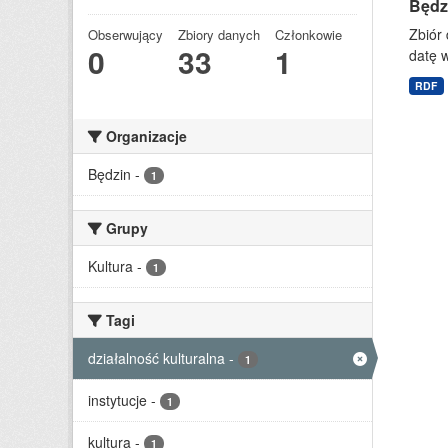
Będzi
Zbiór 
Obserwujący
Zbiory danych
Członkowie
0
33
1
datę w
RDF
Organizacje
Będzin
-
1
Grupy
Kultura
-
1
Tagi
działalność kulturalna
-
1
instytucje
-
1
kultura
-
1