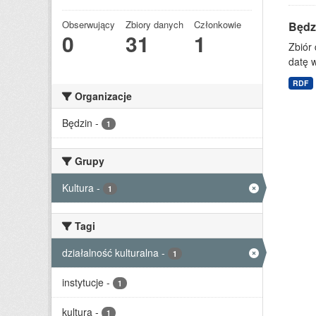
Obserwujący
Zbiory danych
Członkowie
Będzi
0
31
1
Zbiór 
datę w
RDF
Organizacje
Będzin
-
1
Grupy
Kultura
-
1
Tagi
działalność kulturalna
-
1
instytucje
-
1
kultura
-
1