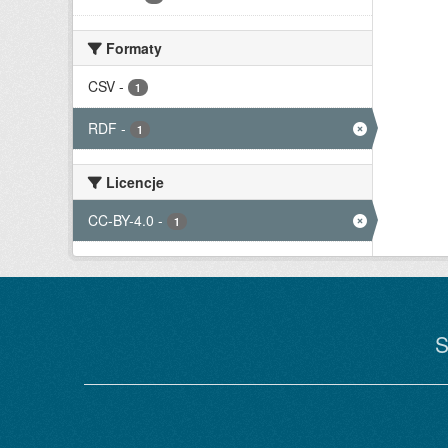
Formaty
CSV
-
1
RDF
-
1
Licencje
CC-BY-4.0
-
1
S