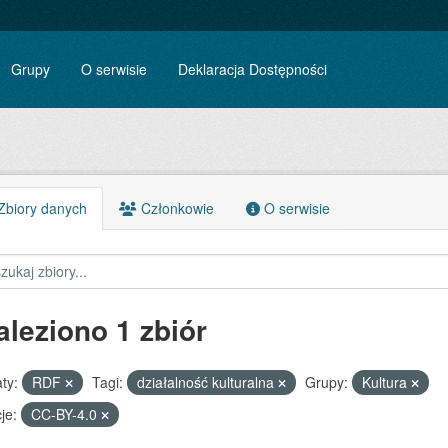
Grupy
O serwisie
Deklaracja Dostępności
biory danych
Członkowie
O serwisie
aleziono 1 zbiór
ty:
RDF
Tagi:
działalność kulturalna
Grupy:
Kultura
je:
CC-BY-4.0